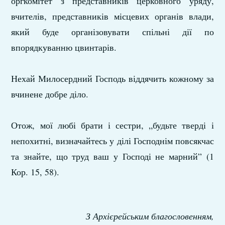
оргкомітет з представників церковного уряду,
вчителів, представників місцевих органів влади,
який буде організовувати спільні дії по
впорядкуванню цвинтарів.
Нехай Милосердний Господь віддячить кожному за
вчинене добре діло.
Отож, мої любі брати і сестри, „будьте тверді і
непохитні, визначайтесь у ділі Господнім повсякчас
та знайте, що труд ваш у Господі не марний” (1
Кор. 15, 58).
З Архієрейським благословенням,