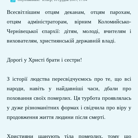
Всесвітлішим отцям деканам, отцям парохам,
отцям адміністраторам, вірним Коломийсько-
Чернівецької єпархії: дітям, молоді, вчителям і
вихователям, християнській державній владі.
Дорогі у Христі брати і сестри!
З історії людства пересвідчуємось про те, що всі
народи, навіть у найдавніші часи, дбали про
поховання своїх померлих. Ця турбота проявлялась
у дуже різноманітних формах і свідчила про віру у
продовження життя людини після смерті.
Християни шанують тіла померлих, тому що