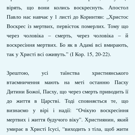
вірять, що вони колись воскреснуть. Апостол
Павло нас навчає у 1 листі до Коринтян: „Христос
Воскрес із мертвих, первісток померлих. Тому що
через чоловіка – смерть, через чоловіка – й
воскресіння мертвих. Бо як в Адамі всі вмирають,
так у Христі всі оживуть.” (І Кор. 15, 20-22).
Зрештою, усі таїнства християнського
втаємничення мають на меті останню Пасху
Дитини Божої, Пасху, що через смерть приводить її
до життя в Царстві. Тоді сповняється те, що
визнаємо у вірі і надії: “Очікую воскресіння
мертвих і життя будучого віку”. Християнин, який
умирає в Христі Ісусі, “виходить з тіла, щоб жити