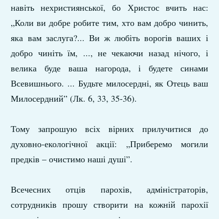
навіть нехристиянської, бо Христос вчить нас:
„Коли ви добре робите тим, хто вам добро чинить,
яка вам заслуга?... Ви ж любіть ворогів ваших і
добро чиніть їм, ..., не чекаючи назад нічого, і
велика буде ваша нагорода, і будете синами
Всевишнього. ... Будьте милосердні, як Отець ваш
Милосердний” (Лк. 6, 33, 35-36).
Тому запрошую всіх вірних прилучитися до
духовно-екологічної акції: „Приберемо могили
предків – очистимо наші душі”.
Всечесних отців парохів, адміністраторів,
сотрудників прошу створити на кожній парохії