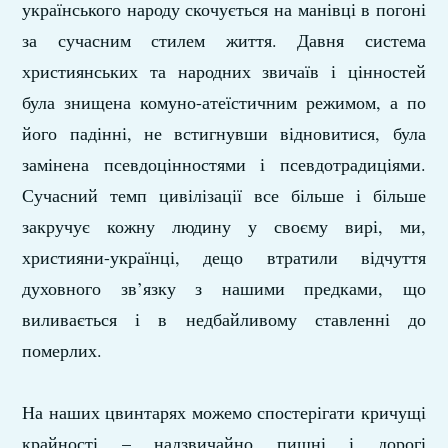
українського народу скочується на манівці в погоні
за сучасним стилем життя. Давня система
християнських та народних звичаїв і цінностей
була знищена комуно-атеїстичним режимом, а по
його падінні, не встигнувши відновитися, була
замінена псевдоцінностями і псевдотрадиціями.
Сучасний темп цивілізації все більше і більше
закручує кожну людину у своєму вирі, ми,
християни-українці, дещо втратили відчуття
духовного зв’язку з нашими предками, що
виливається і в недбайливому ставленні до
померлих.
На наших цвинтарях можемо спостерігати кричущі
крайності – надзвичайно пишні і дорогі