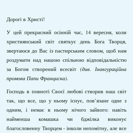
Дорогі в Христі!
У цей прекрасний осінній час, 14 вересня, коли
християнський світ святкує день Бога Творця,
звертаюся до Вас із пастирським словом, щоб нам
роздумати над нашою спільною відповідальністю
за Богом створений всесвіт
(див. Інавгураційна
промова Папи Франциска)
.
Господь в повноті Своєї любові створив наш світ
так, що все, що у ньому існує, пов’язане одне з
одним, і немає в ньому нічого зайвого: навіть
найменша комашка чи бджілка виконує
благословенну Творцем - інколи непомітну, але все