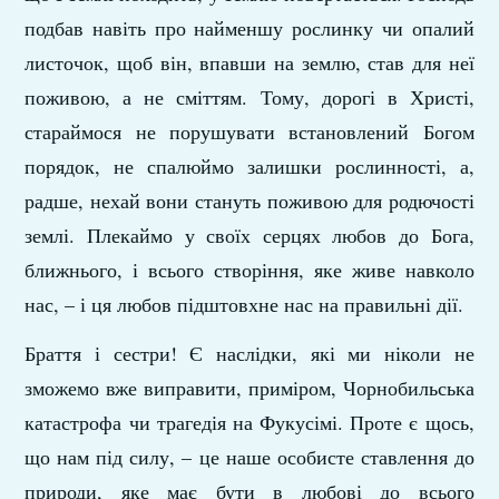
подбав навіть про найменшу рослинку чи опалий
листочок, щоб він, впавши на землю, став для неї
поживою, а не сміттям. Тому, дорогі в Христі,
стараймося не порушувати встановлений Богом
порядок, не спалюймо залишки рослинності, а,
радше, нехай вони стануть поживою для родючості
землі. Плекаймо у своїх серцях любов до Бога,
ближнього, і всього створіння, яке живе навколо
нас, – і ця любов підштовхне нас на правильні дії.
Браття і сестри! Є наслідки, які ми ніколи не
зможемо вже виправити, приміром, Чорнобильська
катастрофа чи трагедія на Фукусімі. Проте є щось,
що нам під силу, – це наше особисте ставлення до
природи, яке має бути в любові до всього