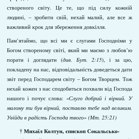
створеного світу. Це те, що під силу кожній
людині, – зробити свій, нехай малий, але все ж
важливий крок для збереження довкілля.
Пам’ятаймо, що всі ми є слугами Господніми у
Богом створеному світі, який ми маємо з любов’ю
порати і доглядати (
див. Бут. 2:15
), і за цю,
покладену на нас, відповідальність доведеться дати
звіт перед Господарем світу – Богом Творцем. Тож
нехай кожен з нас сподобиться похвали від Господа
нашого і почує слова:
«Слуго добрий і вірний. У
малому ти був вірний, поставлю тебе над великим.
Увійди в радість Господа твого» (Мт. 25:21)
† Михаїл Колтун
, єпископ Сокальсько-