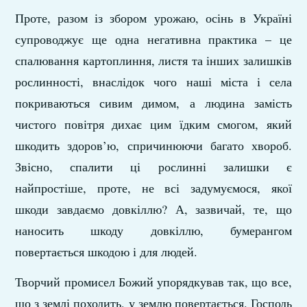
Проте, разом із збором урожаю, осінь в Україні
супроводжує ще одна негативна практика – це
спалювання картоплиння, листя та інших залишків
рослинності, внаслідок чого наші міста і села
покриваються сивим димом, а людина замість
чистого повітря дихає цим їдким смогом, який
шкодить здоров’ю, спричинюючи багато хвороб.
Звісно, спалити ці рослинні залишки є
найпростіше, проте, не всі задумуємося, якої
шкоди завдаємо довкіллю? А, зазвичай, те, що
наносить шкоду довкіллю, бумерангом
повертається шкодою і для людей.
Творчий промисел Божий упорядкував так, що все,
що з землі походить, у землю повертається. Господь