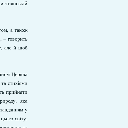
истиянській
гом, а також
, – говорить
у, але й щоб
чином Церква
 та стихіями
сть прийняти
рироду, яка
 завданням у
 цього світу.
ародженню та