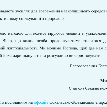
ладаєте зусилля для збереження навколишнього середов
ктивному спілкуванні з природою.
ою нагодою для кожної віруючої людини в усвідомленн
е. Вірю, що кожна особа продовжуватиме ставитися д
ій життєдіяльності. Ми молимо Господа, щоб дав нам с
об Божі дари шанувати та розсудливо використовувати.
Благословення Госп
+ Ми
Єпископ Сокальсько
С
з посиланням на
оф.сайт
Сокальсько-Жовківської єпархі