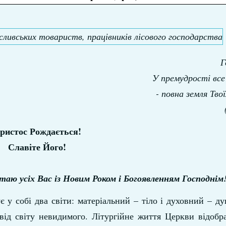
Г
У премудрості все
- повна земля Тво
ристос Рождається!
Славіте Його!
таю усіх Вас із Новим Роком і Богоявленням Господнім
 у собі два світи: матеріальний – тіло і духовний – д
 від світу невидимого. Літургійне життя Церкви відобр