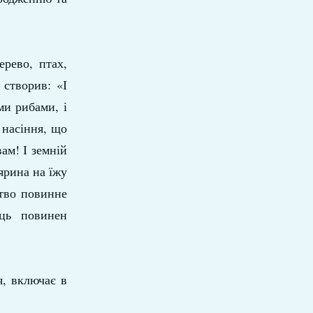
рево, птах,
 створив: «І
ми рибами, і
 насіння, що
вам! І земній
ярина на їжу
ство повинне
ць повинен
я, включає в