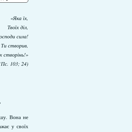
«Яка їх,
Твоїх діл,
осподи сила!
 Ти створив,
їх створінь!»
(Пс. 103; 24)
!
ушу. Вона не
ажає у своїх