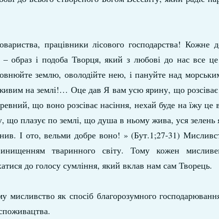
вариства, працівники лісового господарства! Кожне де
 – образ і подоба Творця, який з любові до нас все це
повнюйте землю, оволодійте нею, і пануйте над морськи
живим на землі!… Оце дав Я вам усю ярину, що розсіває
еревний, що воно розсіває насіння, нехай буде на їжу це 
у, що плазує по землі, що душа в ньому жива, уся зелень 
инив. І ото, вельми добре воно! » (Бут.1;27-31) Мислив
винищенням тваринного світу. Тому кожен мисливе
атися до голосу сумління, який вклав нам сам Творець.
ому мисливство як спосіб благорозумного господарюванн
 споживацтва.