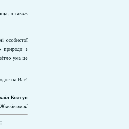
ища, а також
і особистої
о природи з
вітло ума це
однє на Вас!
хаїл Колтун
-Жовківський
ї