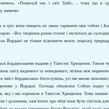
олимось: «Помилуй нас і світ Твій», - тому що в хр
му живемо.
у в гріх вона нищить не лише гармонію між собою і Бо
родою. «Все творіння разом стогне і мучиться до сьогодні
я на Йордані не тільки відновити впалу людську природ
ться йорданськими водами у Таїнстві Хрещення. Таким 
в'язок світу видимого та невидимого, зв'язок між людиною
в зміст йорданських богослужінь, усі ми маємо можливі
щенням у Йордані. Господь обновлює Собою водну п
ж, яку і ми отримали в Таїнстві Хрещення. Тому нашим
мим і духовним, пам’ятати про обов’язок бути світлом для
бові до всього створеного Богом Всесвіту, який радіє н