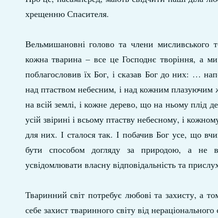
хрещенню Спасителя.
Вельмишановні голово та члени мисливського то
кожна тварина – все це Господнє творіння, а ми
поблагословив їх Бог, і сказав Бог до них: … на
над птаством небесним, і над кожним плазуючим 
на всій землі, і кожне дерево, що на ньому плід д
усій звірині і всьому птаству небесному, і кожном
для них. І сталося так. І побачив Бог усе, що вч
бути способом догляду за природою, а не 
усвідомлювати власну відповідальність та прислух
Тваринний світ потребує любові та захисту, а т
себе захист тваринного світу від нераціонального