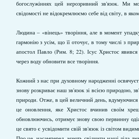
богослужіннях цей нерозривний зв'язок. Ми м
свідомості не відокремлюємо себе від світу, в яко
Людина – «вінець» творіння, але в момент упадк
гармонію з усім, що її оточує, в тому числі з при
апостол Павло (Рим. 8; 22). Ісус Христос явивс
через воду обновити все творіння.
Кожний з нас при духовному народженні освячує
знову розкриває наш зв'язок зі всією природою, з
природи. Отже, в цей величний день, вдумуючися 
це оновлення, яке Христос вчинив своїм хре
обновлюючись, отримує знову свою первинну оді
це свято є усвідомити свій зв'язок із світом види
Про це, насамперед, мають свідчити наші діла лю