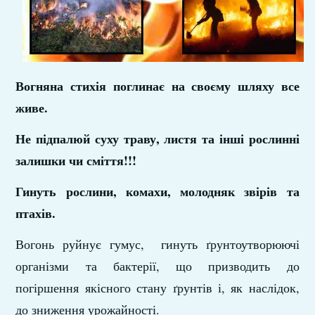
Вогняна стихія поглинає на своєму шляху все
живе.
Не підпалюй суху траву, листя та інші рослинні
залишки чи сміття!!!
Гинуть рослини, комахи, молодняк звірів та
птахів.
Вогонь руйнує гумус, гинуть ґрунтоутворюючі
організми та бактерії, що призводить до
погіршення якісного стану ґрунтів і, як наслідок,
до зниження урожайності.