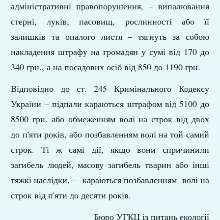
адміністративні правопорушення, – випалювання
стерні, луків, пасовищ, рослинності або її
залишків та опалого листя – тягнуть за собою
накладення штрафу на громадян у сумі від 170 до
340 грн., а на посадових осіб від 850 до 1190 грн.
Відповідно до ст. 245 Кримінального Кодексу
України – підпали караються штрафом від 5100 до
8500 грн. або обмеженням волі на строк від двох
до п'яти років, або позбавленням волі на той самий
строк. Ті ж самі дії, якщо вони спричинили
загибель людей, масову загибель тварин або інші
тяжкі наслідки, – караються позбавленням волі на
строк від п'яти до десяти років.
Бюро УГКЦ із питань екології