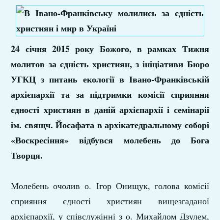
24 січня 2015 року Божого, в рамках Тижня
молитов за єдність християн, з ініціативи Бюро
УГКЦ з питань екології в Івано-Франківській
архієпархії та за підтримки комісії сприяння
єдності християн в даній архієпархії і семінарії
ім. свящч. Йосафата в архікатедральному соборі
«Воскресіння» відбувся молебень до Бога
Творця.
Молебень очолив о. Ігор Онищук, голова комісії
сприяння єдності християн вищезгаданої
архієпархії, у співслужінні з о. Михайлом Дзулем,