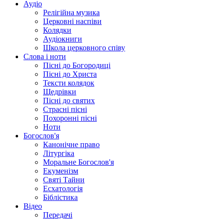
Аудіо
Релігійна музика
Церковні наспіви
Колядки
Аудіокниги
Школа церковного співу
Слова і ноти
Пісні до Богородиці
Пісні до Христа
Тексти колядок
Щедрівки
Пісні до святих
Страсні пісні
Похоронні пісні
Ноти
Богослов'я
Канонічне право
Літургіка
Моральне Богослов'я
Екуменізм
Святі Тайни
Есхатологія
Біблістика
Відео
Передачі