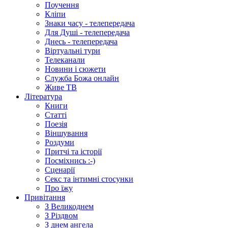
Поучення
Кліпи
Знаки часу - телепередача
Для Душі - телепередача
Днесь - телепередача
Віртуальні тури
Телеканали
Новини і сюжети
Служба Божа онлайн
Живе ТВ
Література
Книги
Статті
Поезія
Віншування
Роздуми
Притчі та історії
Посміхнись :-)
Сценарії
Секс та інтимні стосунки
Про їжу
Привітання
З Великоднем
З Різдвом
З днем ангела