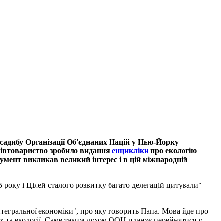
садибу Організації Об'єднаних Націй у Нью-Йорку
співтовариство зробило видання
енцикліки
про екологію
мент викликав великий інтерес і в цій міжнародній
 року і Цілей сталого розвитку багато делегацій цитували"
нтегральної економіки", про яку говорить Папа. Мова йде про
их та екології. Саме таким духом ООН планує перейнятися у