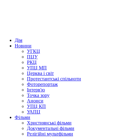
Дім
Новини
УГКЦ
ПЦУ
РКЦ
УПЦ МП
Церква і світ
Протестантські спільноти
Фоторепортаж
Інтерв'ю
Точка зору
Анонси
УПЦ КП
УАПЦ
Фільми
Християнські фільми
Документальні фільми
Релігійні мультфільми