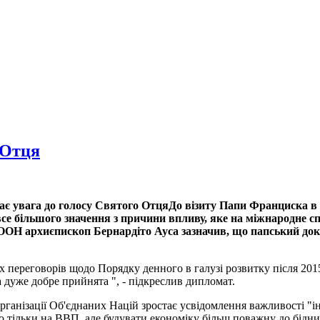
 Отця
До візиту Папи Франциска в 
все більшого значення з причини впливу, яке на міжнародне 
ООН архиєпископ Бернардіто Ауса зазначив, що папський доку
 переговорів щодо Порядку денного в галузі розвитку після 2015
а дуже добре прийнята ", - підкреслив дипломат.
рганізації Об'єднаних Націй зростає усвідомлення важливості "і
го тільки на ВВП, але будувати економіку більш поважну до бідн