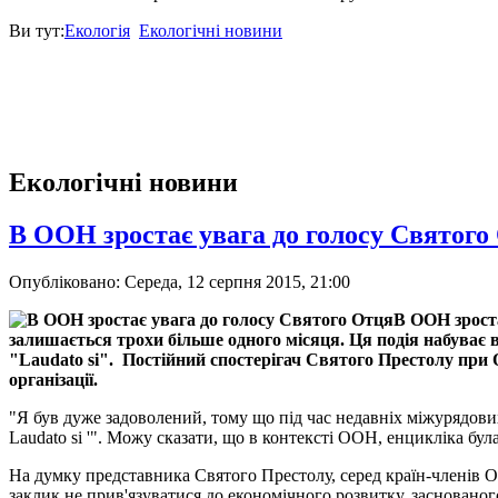
Ви тут:
Екологія
Екологічні новини
Екологічні новини
В ООН зростає увага до голосу Святого
Опубліковано: Середа, 12 серпня 2015, 21:00
залишається трохи більше одного місяця. Ця подія набуває 
"Laudato si".
Постійний спостерігач Святого Престолу при 
організації.
"Я був дуже задоволений, тому що під час недавніх міжурядових
Laudato si '". Можу сказати, що в контексті ООН, енцикліка бул
На думку представника Святого Престолу, серед країн-членів О
заклик не прив'язуватися до економічного розвитку, засновано