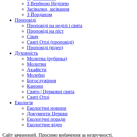
З Вербною Неділею
Засівалки, засівання
З Йорданом
Проповіді
Проповіді на неділі і свята
Проповіді на піст
Сівач
Святі Отці (проповіді)
Проповіді (відео)
Духовність
Молитва (рубрика)
Молитви
Акафісти
Молебні
Богослужіння
Канони
Свято | Церковні свята
Святі Отці
Екологія
Екологічні новини
Документи Церкви
Екологічні поради
Екологічне відео
Сайт зачинений. Просимо вибачення за незручності.