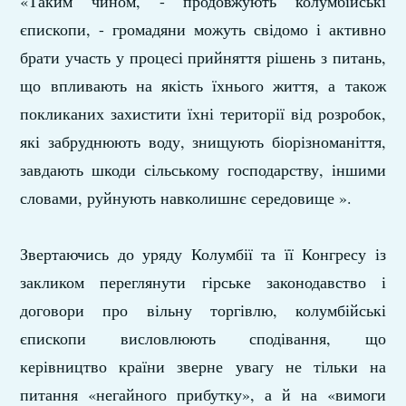
«Таким чином, - продовжують колумбійські
єпископи, - громадяни можуть свідомо і активно
брати участь у процесі прийняття рішень з питань,
що впливають на якість їхнього життя, а також
покликаних захистити їхні території від розробок,
які забруднюють воду, знищують біорізноманіття,
завдають шкоди сільському господарству, іншими
словами, руйнують навколишнє середовище ».
Звертаючись до уряду Колумбії та її Конгресу із
закликом переглянути гірське законодавство і
договори про вільну торгівлю, колумбійські
єпископи висловлюють сподівання, що
керівництво країни зверне увагу не тільки на
питання «негайного прибутку», а й на «вимоги