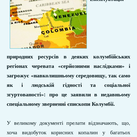
природних ресурсів в деяких колумбійських
регіонах черевата «серйозними наслідками» і
загрожує «навколишньому середовищу, так само
як і людській гідності та соціальної
згуртованості»: про це заявили в недавньому
спеціальному зверненні єпископи Колумбії.
У великому документі прелати відзначають, що,
хоча видобуток корисних копалин у багатьох