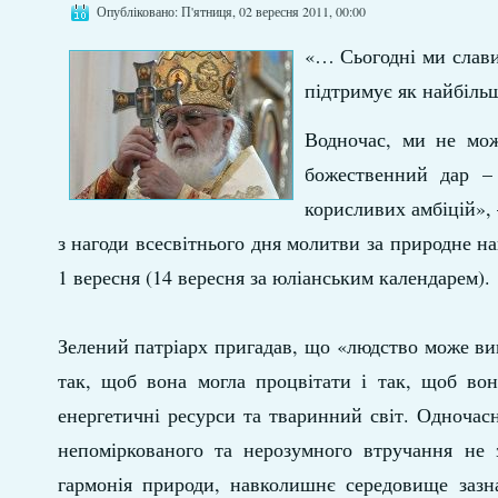
Опубліковано: П'ятниця, 02 вересня 2011, 00:00
«… Сьогодні ми славим
підтримує як найбільш
Водночас, ми не мо
божественний дар –
корисливих амбіцій»,
з нагоди всесвітнього дня молитви за природне н
1 вересня (14 вересня за юліанським календарем).
Зелений патріарх пригадав, що «людство може вик
так, щоб вона могла процвітати і так, щоб во
енергетичні ресурси та тваринний світ. Одночасн
непоміркованого та нерозумного втручання не 
гармонія природи, навколишнє середовище зазна