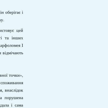
н оберігає і
ху.
истовує цей
ті та інших
Варфоломея І
и відмічають
вної точки»,
 споживання
я, внаслідок
ла порушена
дала і сама