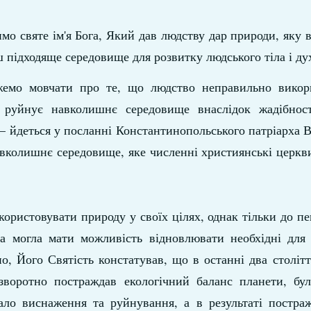
о святе ім'я Бога, Який дав людству дар природи, яку ві
 підходяще середовище для розвитку людського тіла і ду
жемо мовчати про те, що людство неправильно викор
 руйнує навколишнє середовище внаслідок жадібнос
 – йдеться у посланні Константинопольського патріарха 
авколишнє середовище, яке численні християнські церкв
ористовувати природу у своїх цілях, однак тільки до пе
на могла мати можливість відновлювати необхідні для
о, Його Святість констатував, що в останні два столітт
зворотно постраждав екологічний баланс планети, бу
ло виснаження та руйнування, а в результаті постраж