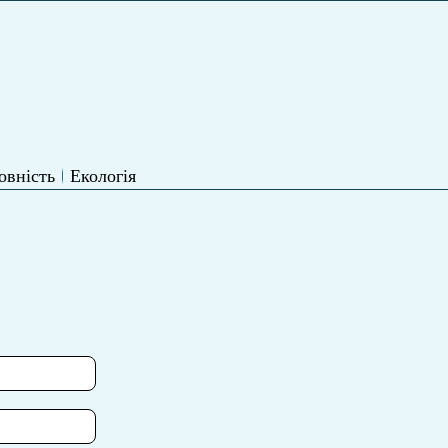
овність
Екологія