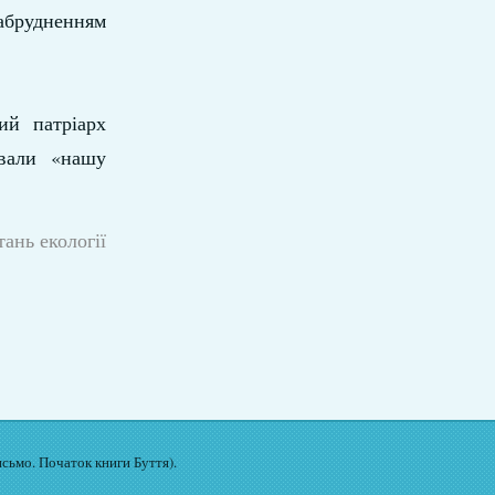
абрудненням
ий патріарх
ували «нашу
ань екології
исьмо. Початок книги Буття).