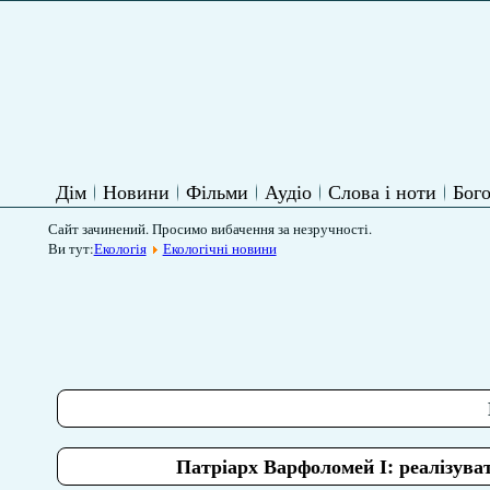
Дім
Новини
Фільми
Аудіо
Слова і ноти
Бого
Сайт зачинений. Просимо вибачення за незручності.
Ви тут:
Екологія
Екологічні новини
Патріарх Варфоломей І: реалізува