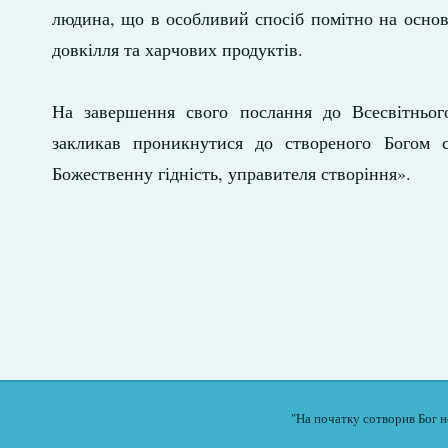
людина, що в особливий спосіб помітно на осно
довкілля та харчових продуктів.
На завершення свого послання до Всесвітньог
закликав проникнутися до створеного Богом с
Божественну гідність, управителя створіння».
"На початку сотворив Бог не