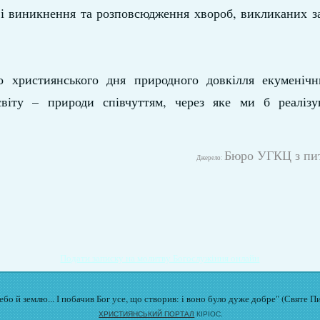
ві виникнення та розповсюдження хвороб, викликаних з
о християнського дня природного довкілля екуменічн
віту – природи співчуттям, через яке ми б реаліз
Бюро УГКЦ з пит
Джерело:
Подати записку на молитву Богослужіння онлайн
бо й землю... І побачив Бог усе, що створив: і воно було дуже добре" (Святе П
ХРИСТИЯНСЬКИЙ ПОРТАЛ
КІРІОС.