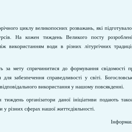
орічного циклу великопосних розважань, які підготувал
урсів. На кожен тиждень Великого посту розроблені
 між використанням води в різних літургічних традиц
ть за мету спричинитися до формування свідомості п
 для забезпечення справедливості у світі. Богословськ
ш відповідального використання у нашому повсякденні.
 тиждень організатори даної ініціативи подають тако
и у різних сферах нашої життєдіяльності.
Інформац