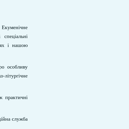
о Екуменічне
 спеціальні
іях і нашою
ро особливу
о-літургічне
ж практичні
ійна служба