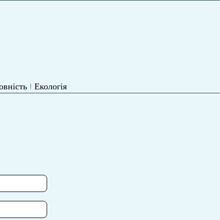
овність
Екологія