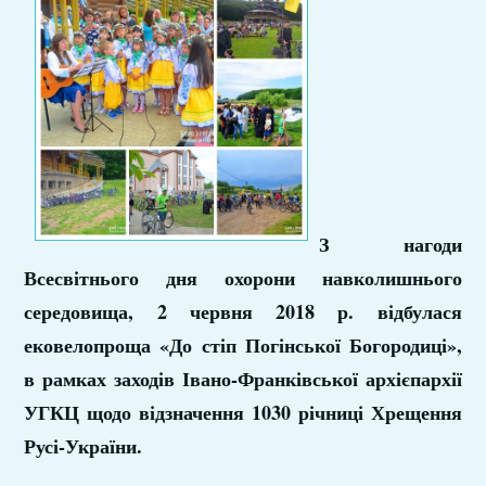
З нагоди
Всесвітнього дня охорони навколишнього
середовища, 2 червня 2018 р. відбулася
ековелопроща «До стіп Погінської Богородиці»,
в рамках заходів Івано-Франківської архієпархії
УГКЦ щодо відзначення 1030 річниці Хрещення
Русі-України.