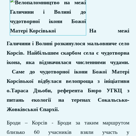
На межі
Галичини і Волині розкинулося мальовниче село
Корсів. Найбільшим скарбом села є чудотворна
ікона, яка відзначилася численними чудами.
Саме до чудотворної ікони Божої Матері
Корсівької відбулася велопроща з ініціативи
о.Тараса Дзьоби, референта Бюро УГКЦ з
питань екології на теренах Сокальсько-
Жовківської Єпархії.
Броди – Корсів - Броди за таким маршрутом
близько 60 учасників взяли участь у