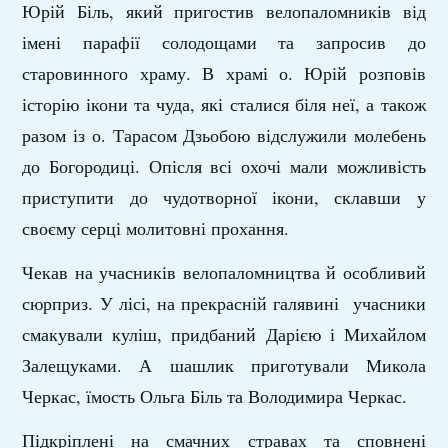
Юрій Біль, який пригостив велопаломників від
імені парафії солодощами та запросив до
старовинного храму. В храмі о. Юрій розповів
історію ікони та чуда, які сталися біля неї, а також
разом із о. Тарасом Дзьобою відслужили молебень
до Богородиці. Опісля всі охочі мали можливість
приступити до чудотворної ікони, склавши у
своєму серці молитовні прохання.
Чекав на учасників велопаломництва й особливий
сюрприз. У лісі, на прекрасній галявині учасники
смакували куліш, придбаний Дарією і Михайлом
Залещуками. А шашлик приготували Микола
Черкас, їмость Ольга Біль та Володимира Черкас.
Підкріплені на смачних стравах та сповнені