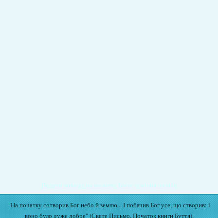
Подати записку на молитву Богослужіння онлайн
"На початку сотворив Бог небо й землю... І побачив Бог усе, що створив: і
воно було дуже добре" (Святе Письмо. Початок книги Буття).