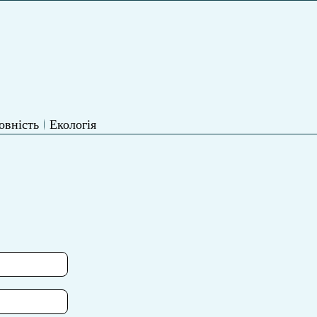
овність
Екологія