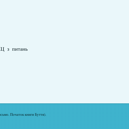
Ц з питань
исьмо. Початок книги Буття).