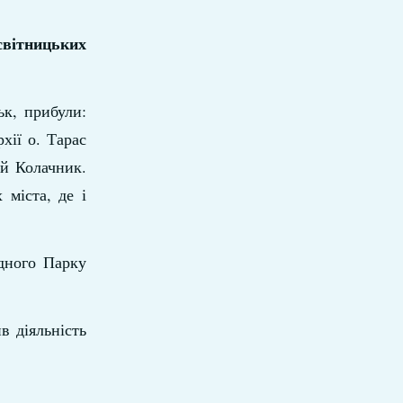
освітницьких
ьк, прибули:
хії о. Тарас
ій Колачник.
міста, де і
одного Парку
в діяльність