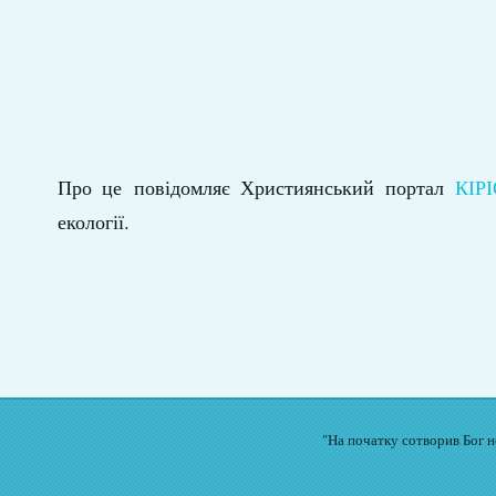
Про це повідомляє Християнський портал
КІР
екології.
"На початку сотворив Бог не