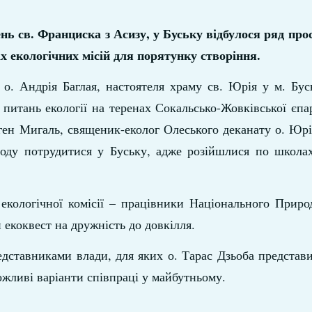
ень св. Франциска з Асизу, у Буську відбулося ряд пр
ах екологічних місій для порятунку створіння.
о. Андрія Баглая, настоятеля храму св. Юрія у м. Бус
з питань екології на теренах Сокальсько-Жовківської єпар
вген Мигаль, священик-еколог Олеського деканату о. Юр
оду потрудитися у Буську, адже розійшлися по школах 
 екологічної комісії – працівники Національного Прир
 екоквест на дружність до довкілля.
представниками влади, для яких о. Тарас Дзьоба представи
жливі варіанти співпраці у майбутньому.