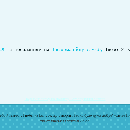
ІОС
з посиланням на
Інформаційну службу
Бюро УГК
Подати записку на молитву Богослужіння онлайн
бо й землю... І побачив Бог усе, що створив: і воно було дуже добре" (Святе П
ХРИСТИЯНСЬКИЙ ПОРТАЛ
КІРІОС.