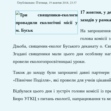
Опубліковано: П'ятниця, 19 жовтня 2018, 23:37
17 жовтня, у д
заходів у рамк
На запрошення 
голова комісії 
Дзьоба, священик-еколог Буського деканату о. Є
Згадані священики мали цього дня особливу наг
провели екологопросвітницькі уроки.
Також до заходу були запрошені давні партнери
«Північне Поділля», які провели для учнів цікавий
Відбулася цього дня і зустріч голови комісії із 
Бюро УГКЦ з питань екології, напрацювання та мо