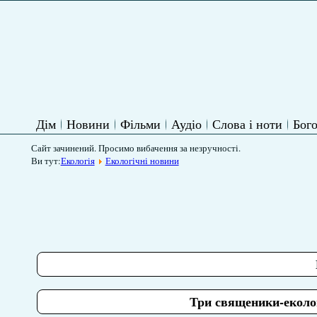
Дім
Новини
Фільми
Аудіо
Слова і ноти
Бого
Сайт зачинений. Просимо вибачення за незручності.
Ви тут:
Екологія
Екологічні новини
Три священики-еколог