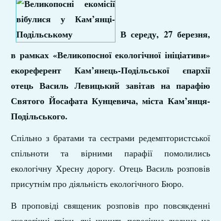
В середу, 27 березня,
в рамках «Великопосної екологічної ініціативи»
екореферент Кам’янець-Подільської єпархії
отець Василь Левицький завітав на парафію
Святого Йосафата Кунцевича, міста Кам’янця-
Подільського.
Спільно з братами та сестрами редемптористської
спільноти та вірними парафії помолились
екологічну Хресну дорогу. Отець Василь розповів
присутнім про діяльність екологічного Бюро.
В проповіді священик розповів про повсякденні
екологічні гріхи, які чинить пересічна людина на