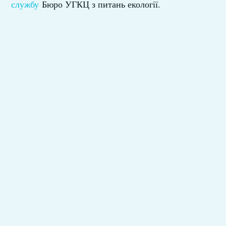
службу
Бюро УГКЦ з питань екології.