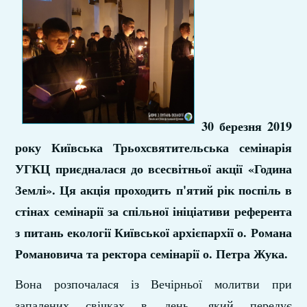
30 березня 2019
року Київська Трьохсвятительська семінарія
УГКЦ приєдналася до всесвітньої акції «Година
Землі». Ця акція проходить п'ятий рік поспіль в
стінах семінарії за спільної ініціативи референта
з питань екології Київської архієпархії о. Романа
Романовича та ректора семінарії о. Петра Жука.
Вона розпочалася із Вечірньої молитви при
запалених свічках в день, який передує