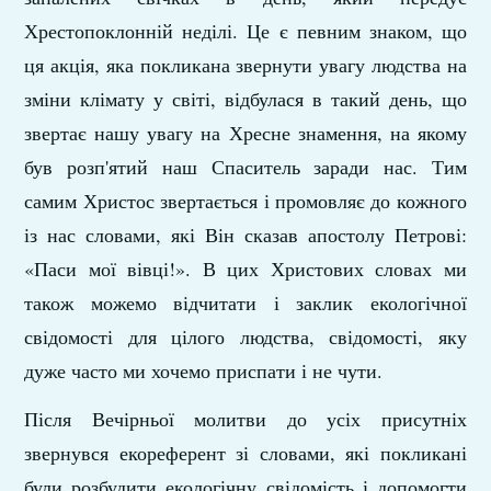
Хрестопоклонній неділі. Це є певним знаком, що
ця акція, яка покликана звернути увагу людства на
зміни клімату у світі, відбулася в такий день, що
звертає нашу увагу на Хресне знамення, на якому
був розп'ятий наш Спаситель заради нас. Тим
самим Христос звертається і промовляє до кожного
із нас словами, які Він сказав апостолу Петрові:
«Паси мої вівці!». В цих Христових словах ми
також можемо відчитати і заклик екологічної
свідомості для цілого людства, свідомості, яку
дуже часто ми хочемо приспати і не чути.
Після Вечірньої молитви до усіх присутніх
звернувся екореферент зі словами, які покликані
були розбудити екологічну свідомість і допомогти