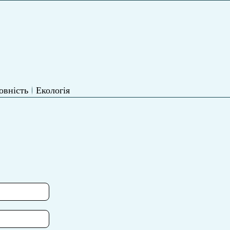
овність
Екологія