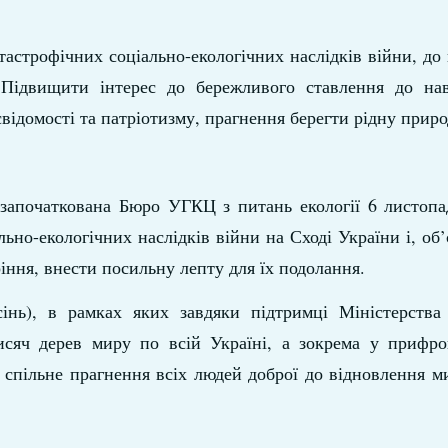
тастрофічних соціально-екологічних наслідків війни, до
 Підвищити інтерес до бережливого ставлення до на
ідомості та патріотизму, прагнення берегти рідну природ
 започаткована Бюро УГКЦ з питань екології 6 листопа
ьно-екологічних наслідків війни на Сході України і, об
іння, внести посильну лепту для їх подолання.
сінь), в рамках яких завдяки підтримці Міністерства
сяч дерев миру по всій Україні, а зокрема у прифрон
 спільне прагнення всіх людей доброї до відновлення ми