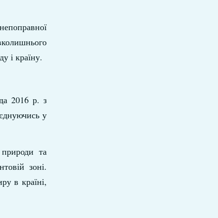
 непоправної
вколишнього
у і країну.
да 2016 р. з
’єднуючись у
 природи та
товій зоні.
ру в країні,