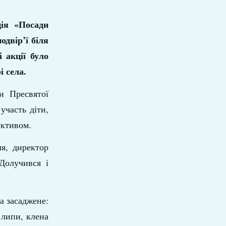
ція «Посади
двір’ї біля
 акції було
 села.
и Пресвятої
участь діти,
ективом.
я, директор
Долучився і
а засаджене:
 липи, клена