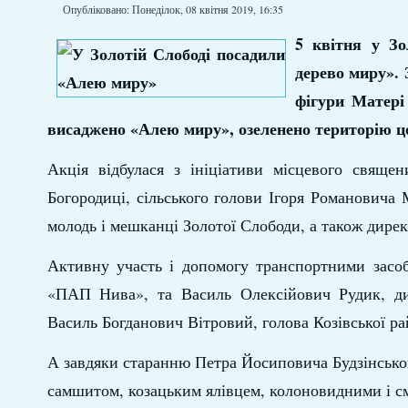
Опубліковано: Понеділок, 08 квітня 2019, 16:35
5 квітня у Зо
дерево миру». 
фігури Матері
висаджено «Алею миру», озеленено територію це
Акція відбулася з ініціативи місцевого священ
Богородиці, сільського голови Ігоря Романовича
молодь і мешканці Золотої Слободи, а також дире
Активну участь і допомогу транспортними засо
«ПАП Нива», та Василь Олексійович Рудик, ди
Василь Богданович Вітровий, голова Козівської ра
А завдяки старанню Петра Йосиповича Будзінського
самшитом, козацьким ялівцем, колоновидними і с