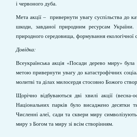
і червоного дуба.
Мета акції – привернути увагу суспільства до ка
шкоди, завданої природним ресурсам України.
природного середовища, формування екологічної св
Довідка:
Всеукраїнська акція «Посади дерево миру» була
метою привернути увагу до катастрофічних соціал
молитві та ділах милосердя стосовно Божого створ
Щорічно відбуваються дві хвилі акції (весна-о
Національних парків було висаджено десятки ти
Численні алеї, сади та сквери миру символізують
миру з Богом та миру зі всім створінням.