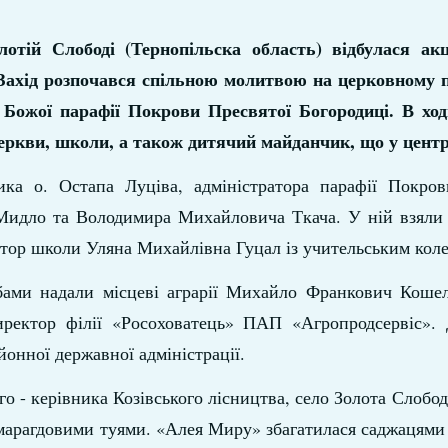
лотій Слободі (Тернопільска область) відбулася ак
Захід розпочався спільною молитвою на церковному по
 Божої парафії Покрови Пресвятої Богородиці. В ході
ркви, школи, а також дитячий майданчик, що у центрі
ика о. Остапа Луціва, адміністратора парафії Покров
 Мидло та Володимира Михайловича Ткача. У ній взяли 
ктор школи Уляна Михайлівна Гуцал із учительським кол
бами надали місцеві аграрії Михайло Франкович Кошел
ректор філії «Росоховатець» ПАП «Агропродсервіс». 
йонної державної адміністрації.
 - керівника Козівського лісництва, село Золота Слобод
марагдовими туями. «Алея Миру» збагатилася саджацями