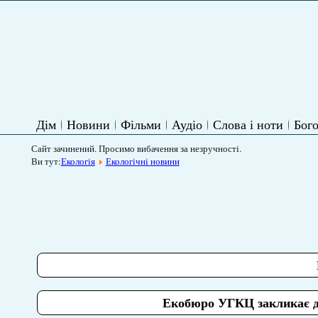
Дім
Новини
Фільми
Аудіо
Слова і ноти
Бого
Сайт зачинений. Просимо вибачення за незручності.
Ви тут:
Екологія
Екологічні новини
Екобюро УГКЦ закликає до