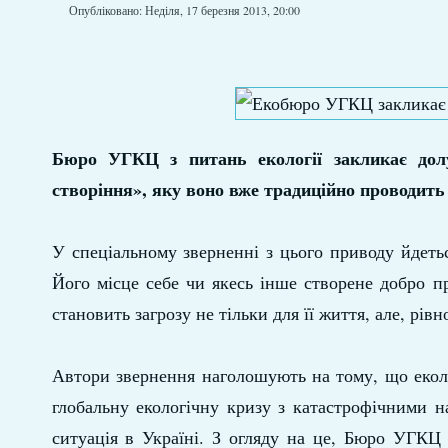
Опубліковано: Неділя, 17 березня 2013, 20:00
Бюро УГКЦ з питань екології закликає долу
створіння», яку воно вже традиційно проводить 
У спеціальному зверненні з цього приводу йдеть
Його місце себе чи якесь інше створене добро п
становить загрозу не тільки для її життя, але, рівн
Автори звернення наголошують на тому, що еколо
глобальну екологічну кризу з катастрофічними 
ситуація в Україні. З огляду на це, Бюро УГКЦ 