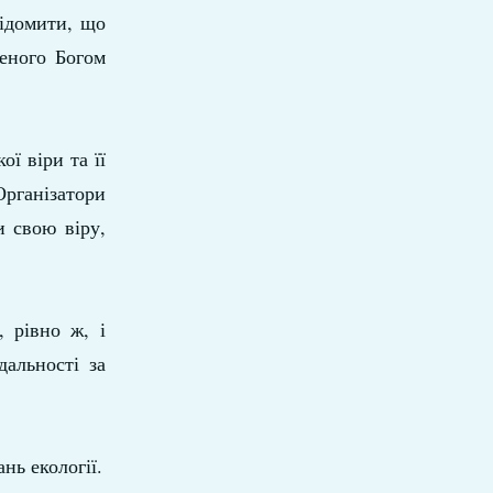
відомити, що
реного Богом
ї віри та її
Організатори
и свою віру,
, рівно ж, і
дальності за
ь екології.