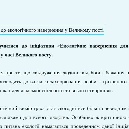
читися до ініціативи «Екологічне навернення для
у часі Великого посту.
ся про те, що «відчуження людини від Бога і бажання 
ризводить до важкого захворювання особи – гріховного 
о ж, і для людської спільноти та всього створіння».
гічний вимір гріха стає сьогодні все більш очевидним
наслідками для всього людства. Особливо ж критичною 
з питань екології намагається проведенням даної ініці