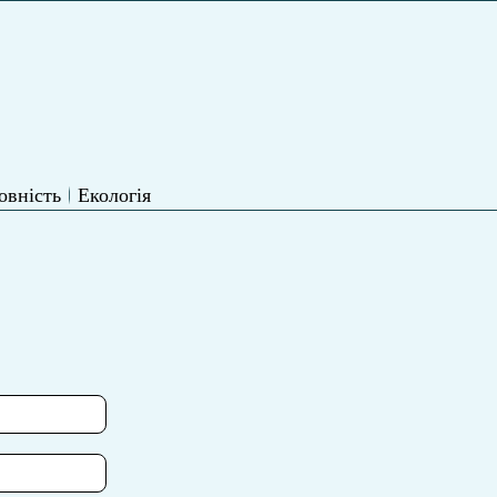
овність
Екологія