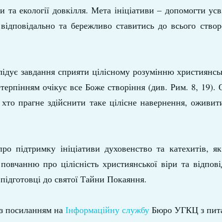
 та екології довкілля. Мета ініціативи – допомогти ус
 відповідально та бережливо ставитись до всього ство
слідує завдання сприяти цілісному розумінню християнсько
етерпінням очікує все Боже створіння (див. Рим. 8, 19). 
 хто прагне здійснити таке цілісне навернення, оживит
ро підтримку ініціативи духовенство та катехитів, як
 повчанню про цілісність християнської віри та відпові
 підготовці до святої Тайни Покаяння.
з посиланням на
Інформаційну службу
Бюро УГКЦ з питан