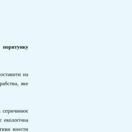
 порятунку
поставити на
рабства, яке
 і спричинює
є екологічна
ативи внести