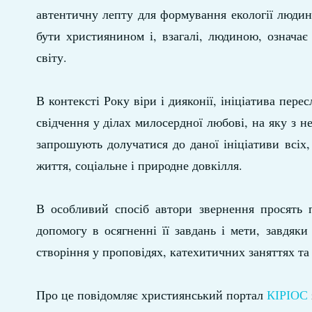
автентичну лепту для формування екології людини
бути християнином і, взагалі, людиною, означає
світу.
В контексті Року віри і дияконії, ініціатива пере
свідчення у ділах милосердної любові, на яку з н
запрошують долучатися до даної ініціативи всіх,
життя, соціальне і природне довкілля.
В особливий спосіб автори звернення просять п
допомогу в осягненні її завдань і мети, завдяки
створіння у проповідях, катехитичних заняттях та
Про це повідомляє християнський портал
КІРІОС