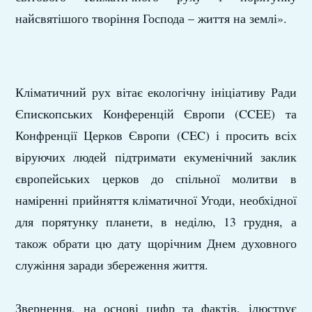
найсвятішого творіння Господа – життя на землі».
Кліматичний рух вітає екологічну ініціативу Ради
Єпископських Конференцій Європи (CCEE) та
Конфренції Церков Європи (CEC) і просить всіх
віруючих людей підтримати екуменічний заклик
європейських церков до спільної молитви в
наміренні прийняття кліматичної Угоди, необхідної
для порятунку планети, в неділю, 13 грудня, а
також обрати цю дату щорічним Днем духовного
служіння заради збереження життя.
Звернення, на основі цифр та фактів, ілюструє