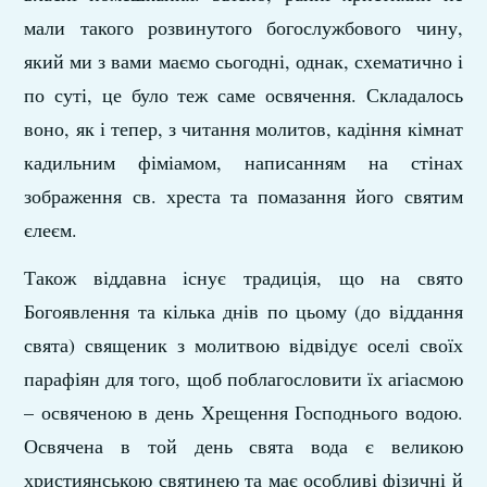
мали такого розвинутого богослужбового чину,
який ми з вами маємо сьогодні, однак, схематично і
по суті, це було теж саме освячення. Складалось
воно, як і тепер, з читання молитов, кадіння кімнат
кадильним фіміамом, написанням на стінах
зображення св. хреста та помазання його святим
єлеєм.
Також віддавна існує традиція, що на свято
Богоявлення та кілька днів по цьому (до віддання
свята) священик з молитвою відвідує оселі своїх
парафіян для того, щоб поблагословити їх агіасмою
– освяченою в день Хрещення Господнього водою.
Освячена в той день свята вода є великою
християнською святинею та має особливі фізичні й