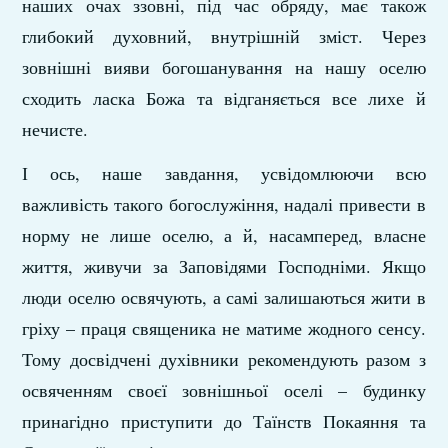
наших очах ззовні, під час обряду, має також
глибокий духовний, внутрішній зміст. Через
зовнішні вияви богошанування на нашу оселю
сходить ласка Божа та відганяється все лихе й
нечисте.
І ось, наше завдання, усвідомлюючи всю
важливість такого богослужіння, надалі привести в
норму не лише оселю, а й, насамперед, власне
життя, живучи за Заповідями Господніми. Якщо
люди оселю освячують, а самі залишаються жити в
гріху – праця священика не матиме жодного сенсу.
Тому досвідчені духівники рекомендують разом з
освяченням своєї зовнішньої оселі – будинку
принагідно приступити до Таїнств Покаяння та