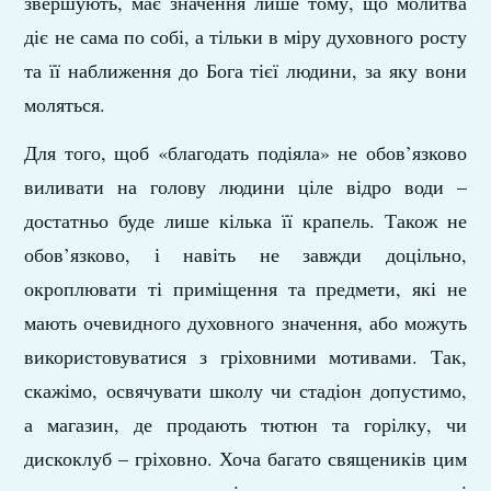
звершують, має значення лише тому, що молитва
діє не сама по собі, а тільки в міру духовного росту
та її наближення до Бога тієї людини, за яку вони
моляться.
Для того, щоб «благодать подіяла» не обов’язково
виливати на голову людини ціле відро води –
достатньо буде лише кілька її крапель. Також не
обов’язково, і навіть не завжди доцільно,
окроплювати ті приміщення та предмети, які не
мають очевидного духовного значення, або можуть
використовуватися з гріховними мотивами. Так,
скажімо, освячувати школу чи стадіон допустимо,
а магазин, де продають тютюн та горілку, чи
дискоклуб – гріховно. Хоча багато священиків цим