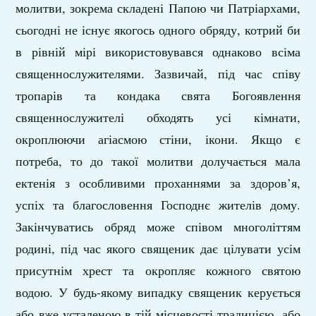
молитви, зокрема складені Папою чи Патріархами,
сьогодні не існує якогось одного обряду, котрий би
в рівній мірі використовувався однаково всіма
священнослужителями. Зазвичай, під час співу
тропарів та кондака свята Богоявлення
священнослужителі обходять усі кімнати,
окроплюючи агіасмою стіни, ікони. Якщо є
потреба, то до такої молитви долучається мала
ектенія з особливими проханнями за здоров’я,
успіх та благословення Господнє жителів дому.
Закінчуватись обряд може співом многоліттям
родині, під час якого священик дає цілувати усім
присутнім хрест та окропляє кожного святою
водою. У будь-якому випадку священик керується
або вже усталеною в тій місцевості традицією, або