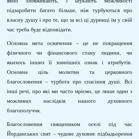
явно зловживають, і шукають можливості
підзаробити багато більше, ніж турбуються про
власну душу і про те, що за всі ці дурниці їм у свій
час треба буде відповідати.
Основна мета освячення – це не покращення
фізичного чи фінансового стану людини, чи
якихось інших її зовнішніх ознак і атрибутів.
Основна ціль молитви та церковного
благословення – турбота про спасіння душі. Всі
інші речі, про які ми часто мріємо, це лише один з
можливих наслідків нашого духовного
благополуччя.
Благословення священиком оселі під час
Йорданських свят – чудове духовне підбадьорення