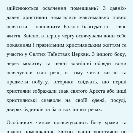
здійснюються освячення помешкань? З давніх-
давен християни намагались максимально повно
освятити – наповнити Божою благодаттю – своє
життя. Звісно, в першу чергу освячували вони себе
покаянням і правильним християнським життям та
участю у Святих Таїнствах Церкви. З іншого боку,
через молитву та певні зовнішні обряди вони
освячували свої речі, в тому числі житло та
предмети побуту. Історики свідчать, що перші
християни зображали знак святого Хреста або інші
християнські символи на своїй одежі, посуді,
дверях будинків та багатьох інших речах.
Особливим чином посвячувались Богу храми та
власні помешкання. Звісно, ранні християни не