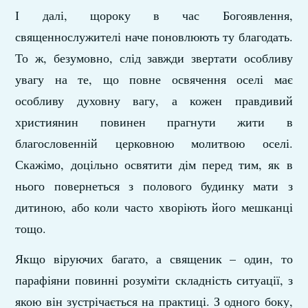
І далі, щороку в час Богоявлення,
священнослужителі наче поновлюють ту благодать.
То ж, безумовно, слід завжди звертати особливу
увагу на те, що повне освячення оселі має
особливу духовну вагу, а кожен правдивий
християнин повинен прагнути жити в
благословенній церковною молитвою оселі.
Скажімо, доцільно освятити дім перед тим, як в
нього повернеться з полового будинку мати з
дитиною, або коли часто хворіють його мешканці
тощо.
Якщо віруючих багато, а священик – один, то
парафіяни повинні розуміти складність ситуації, з
якою він зустрічається на практиці. З одного боку,