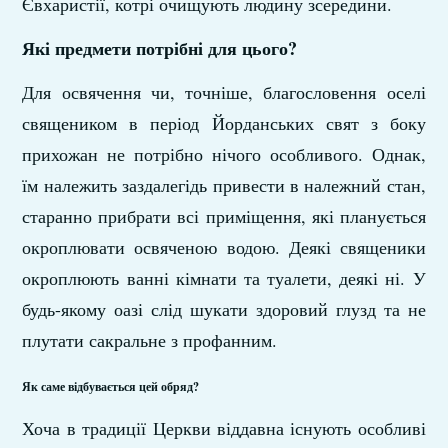
Євхаристії, котрі очищують людину зсередини.
Які предмети потрібні для цього?
Для освячення чи, точніше, благословення оселі
священиком в період Йорданських свят з боку
прихожан не потрібно нічого особливого. Однак,
їм належить заздалегідь привести в належний стан,
старанно прибрати всі приміщення, які планується
окроплювати освяченою водою. Деякі священики
окроплюють ванні кімнати та туалети, деякі ні. У
будь-якому оазі слід шукати здоровий глузд та не
плутати сакральне з профанним.
Як саме відбувається цей обряд?
Хоча в традиції Церкви віддавна існують особливі