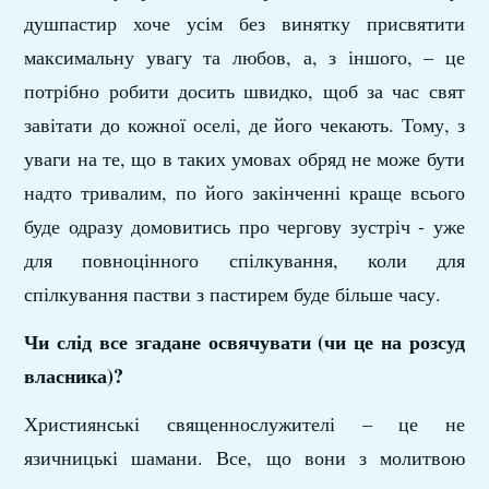
душпастир хоче усім без винятку присвятити
максимальну увагу та любов, а, з іншого, – це
потрібно робити досить швидко, щоб за час свят
завітати до кожної оселі, де його чекають. Тому, з
уваги на те, що в таких умовах обряд не може бути
надто тривалим, по його закінченні краще всього
буде одразу домовитись про чергову зустріч - уже
для повноцінного спілкування, коли для
спілкування пастви з пастирем буде більше часу.
Чи слід все згадане освячувати (чи це на розсуд
власника)?
Християнські священнослужителі – це не
язичницькі шамани. Все, що вони з молитвою