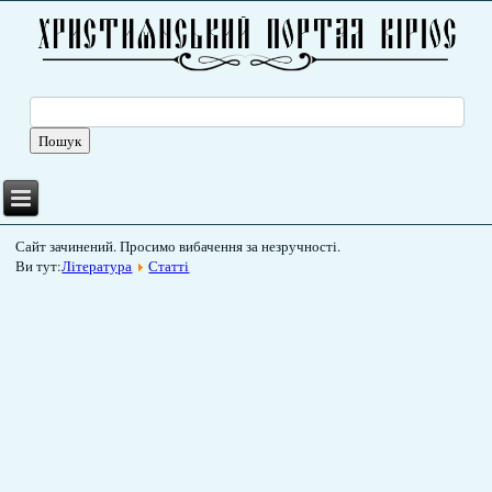
Сайт зачинений. Просимо вибачення за незручності.
Ви тут:
Література
Статті