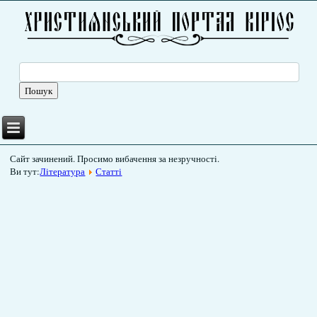
Сайт зачинений. Просимо вибачення за незручності.
Ви тут:
Література
Статті