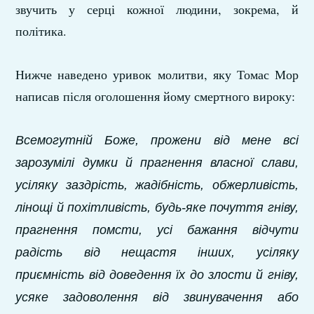
звучить у серці кожної людини, зокрема, й
політика.
Нижче наведено уривок молитви, яку Томас Мор
написав після оголошення йому смертного вироку:
Всемогутній Боже, прожени від мене всі
зарозумілі думки й прагнення власної слави,
усіляку заздрість, жадібність, обжерливість,
лінощі й похітливість, будь-яке почуття гніву,
прагнення помсти, усі бажання відчути
радість від нещастя інших, усіляку
приємність від доведення їх до злости й гніву,
усяке задоволення від звинувачення або