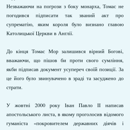
Незважаючи на погрози з боку монарха, Томас не
погодився підписати так званий акт про
супрематію, яким короля було визнано главою
Католицької Церкви в Англії.
До кінця Томас Мор залишився вірний Богові,
вважаючи, що пішов би проти свого сумління,
якби підписав документ усупереч своїй позиції. За
це його було звинувачено в зраді та засуджено до
страти.
У жовтні 2000 року Іван Павло II написав
апостольського листа, в якому проголосив відомого
гуманіста «покровителем державних діячів і