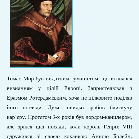
Томас Мор був видатним гуманістом, що втішався
визнанням у цілій Европі. Заприятелював з
Еразмом Ротердамським, хоча не цілковито поділяв
його погляди. Дуже швидко зробив блискучу
кар‘єру. Протягом 3-х років був лордом-канцлером,
але зрікся цієї посади, коли король Генріх VIII
одружився зі своєю коханкою Анною Болейн.