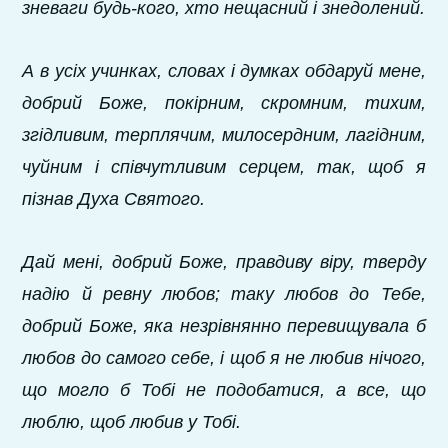
зневаги будь-кого, хто нещасний і знедолений.
А в усіх учинках, словах і думках обдаруй мене,
добрий Боже, покірним, скромним, тихим,
згідливим, терплячим, милосердним, лагідним,
чуйним і співчутливим серцем, так, щоб я
пізнав Духа Святого.
Дай мені, добрий Боже, правдиву віру, тверду
надію й ревну любов; таку любов до Тебе,
добрий Боже, яка незрівнянно перевищувала б
любов до самого себе, і щоб я не любив нічого,
що могло б Тобі не подобатися, а все, що
люблю, щоб любив у Тобі.