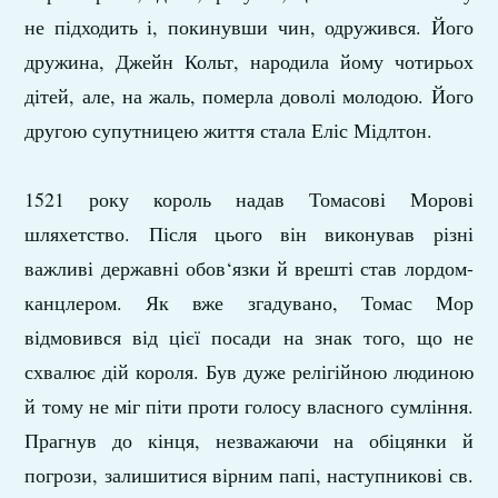
не підходить і, покинувши чин, одружився. Його
дружина, Джейн Кольт, народила йому чотирьох
дітей, але, на жаль, померла доволі молодою. Його
другою супутницею життя стала Еліс Мідлтон.
1521 року король надав Томасові Морові
шляхетство. Після цього він виконував різні
важливі державні обов‘язки й врешті став лордом-
канцлером. Як вже згадувано, Томас Мор
відмовився від цієї посади на знак того, що не
схвалює дій короля. Був дуже релігійною людиною
й тому не міг піти проти голосу власного сумління.
Прагнув до кінця, незважаючи на обіцянки й
погрози, залишитися вірним папі, наступникові св.