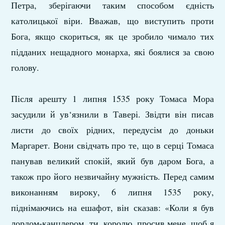
Петра, зберігаючи таким способом єдність
католицької віри. Вважав, що виступить проти
Бога, якщо скориться, як це зробило чимало тих
підданих нещадного монарха, які боялися за свою
голову.
Після арешту 1 липня 1535 року Томаса Мора
засудили й ув‘язнили в Тавері. Звідти він писав
листи до своїх рідних, передусім до доньки
Маргарет. Вони свідчать про те, що в серці Томаса
панував великий спокій, який був даром Бога, а
також про його незвичайну мужність. Перед самим
виконанням вироку, 6 липня 1535 року,
піднімаючись на ешафот, він сказав: «Коли я був
лордом-канцлером, ти, королю, просив мене, щоб я