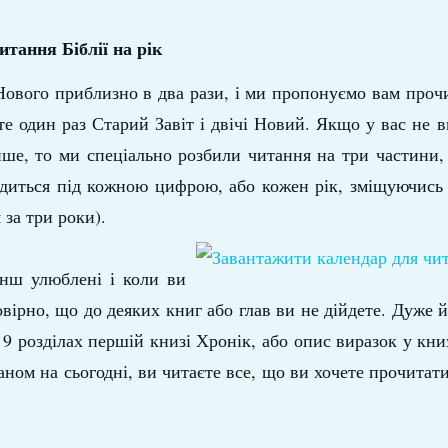
итання Біблії на рік
 Нового приблизно в два рази, і ми пропонуємо вам проч
те один раз Старий Завіт і двічі Новий. Якщо у вас не в
нше, то ми спеціально розбили читання на три частини,
ходиться під кожною цифрою, або кожен рік, зміщуючис
за три роки).
енш улюблені і коли ви
мовірно, що до деяких книг або глав ви не дійдете. Дуже 
 розділах першій книзі Хронік, або опис виразок у книз
ланом на сьогодні, ви читаєте все, що ви хочете прочитат