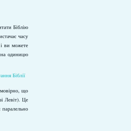
итати Біблію
истачає часу
 і ви можете
ь на одиницю
ймовірно, що
і Левіт). Це
и паралельно