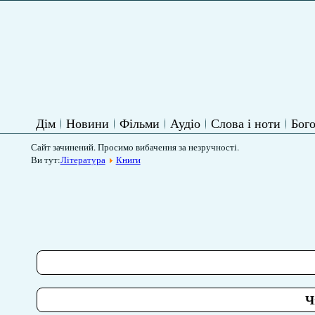
Дім
Новини
Фільми
Аудіо
Слова і ноти
Бого
Сайт зачинений. Просимо вибачення за незручності.
Ви тут:
Література
Книги
Ч