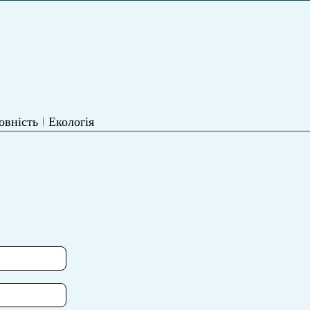
овність
Екологія