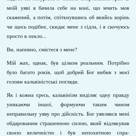
моїй уяві я бачила себе на коні, що мчить мов
скажений, а потім, спіткнувшись об якийсь корінь
чи щось подібне, скидає мене з сідла, і я скочуюсь
просто в пекло...
Ви, напевно, смієтеся з мене?
Мій жах, однак, був цілком реальним. Потрібно
було багато років, щоб добрий Бог вибив з моєї
голови каль­віністські погляди.
Як і кожна єресь, кальвінізм виділяє одну правду
уни­каючи іншої, формуючи таким чином
неправильну уяву про дійсність. Бог уявлявся мені
обдарованим страшенною силою, який відлякував
своєю величністю і був непохитною спра­