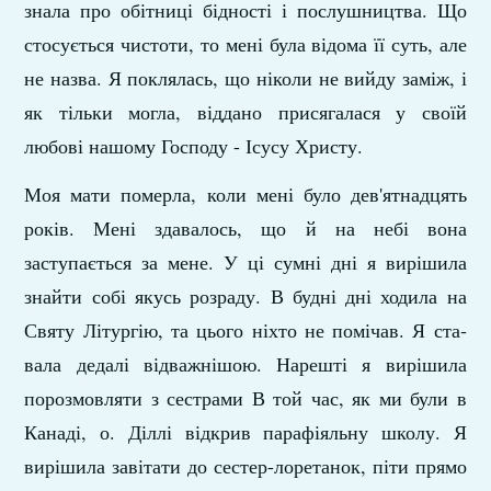
знала про обітниці бідності і послушництва. Що
стосується чистоти, то мені була відома її суть, але
не назва. Я поклялась, що ніколи не вийду заміж, і
як тільки могла, віддано присягалася у своїй
любові нашому Господу - Ісусу Христу.
Моя мати померла, коли мені було дев'ятнадцять
років. Мені здавалось, що й на небі вона
заступається за мене. У ці сумні дні я вирішила
знайти собі якусь розраду. В будні дні ходила на
Святу Літургію, та цього ніхто не помічав. Я ста­
вала дедалі відважнішою. Нарешті я вирішила
порозмовляти з сестрами В той час, як ми були в
Канаді, о. Діллі відкрив парафіяльну школу. Я
вирішила завітати до сестер-лоре­танок, піти прямо