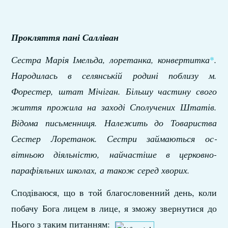
Прокляття
пані
Салліван
Сестра Марія Імельда, лоретанка, конвертитка
*
.
Народилась в селянській родині поблизу м.
Форестер, штат Мічіган. Бі­льшу частину свого
життя прожила на заході Сполучених Штатів.
Відома пись­менниця. Належить до Товариства
Сес­тер Лоретанок. Сестри займаються ос­
вітньою діяльністю, найчастіше в цер­ковно-
парафіяльних школах, а також се­ред хворих.
Сподіваюся, що в той благословенний день, коли
побачу Бога лицем в лице, я зможу звернутися до
Нього з таким питанням: