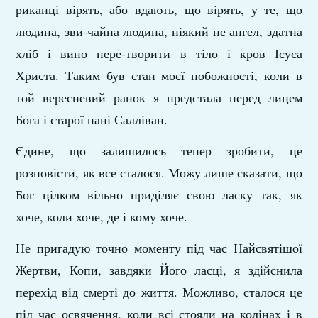
риканці вірять, або вдають, що вірять, у те, що
людина, зви-чайна людина, ніякий не ангел, здатна
хліб і вино пере-творити в тіло і кров Ісуса
Христа. Таким був стан моєї побожності, коли в
той вересневий ранок я предстала перед лицем
Бога і старої пані Салліван.
Єдине, що залишилось тепер зробити, це
розповісти, як все сталося. Можу лише сказати, що
Бог цілком вільно приділяє свою ласку так, як
хоче, коли хоче, де і кому хоче.
Не пригадую точно моменту під час Найсвятішої
Жертви, Копи, завдяки Його ласці, я здійснила
перехід від смерті до життя. Можливо, сталося це
під час освячення, коли всі стояли на колінах і в