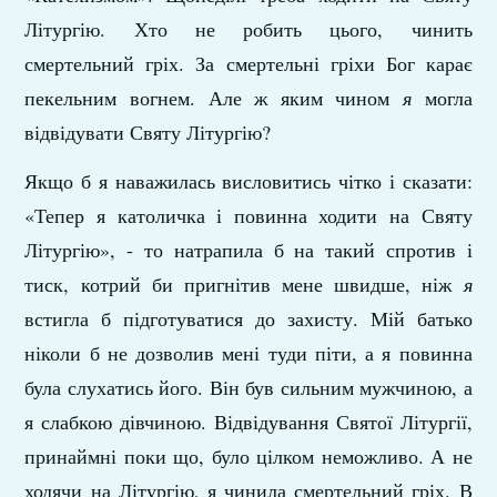
Літургію. Хто не робить цього, чинить
смертельний гріх. За смертельні гріхи Бог карає
пекельним вогнем. Але ж яким чином
я
могла
відвідувати Святу Літургію?
Якщо б я наважилась висловитись чітко і сказати:
«Тепер я католичка і повинна ходити на Святу
Літургію», - то натрапила б на такий спротив і
тиск, котрий би пригнітив мене швидше, ніж
я
встигла б підготуватися до захисту. Мій батько
ніколи б не дозволив мені туди піти, а я повинна
була слухатись його. Він був сильним мужчиною, а
я слабкою дівчиною. Відвідування Святої Літургії,
принаймні поки що, було цілком неможливо. А не
ходячи на Літургію, я чинила смертельний гріх. В