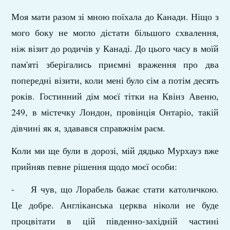
Моя мати разом зі мною поїхала до Канади. Ніщо з
мого боку не могло дістати більшого схвалення,
ніж візит до родичів у Канаді. До цього часу в моїй
пам'яті зберігались приємні враження про два
попередні візити, коли мені було сім а потім десять
років. Гостинний дім моєї тітки на Квінз Авеню,
249, в містечку Лондон, провінція Онтаріо, такій
дів­чині як я, здавався справжнім раєм.
Коли ми ще були в дорозі, мій дядько Мурхауз вже
при­йняв певне рішення щодо моєї особи:
- Я чув, що Лорабель бажає стати католичкою.
Це добре. Англіканська церква ніколи не буде
процвітати в цій пів­денно-західній частині