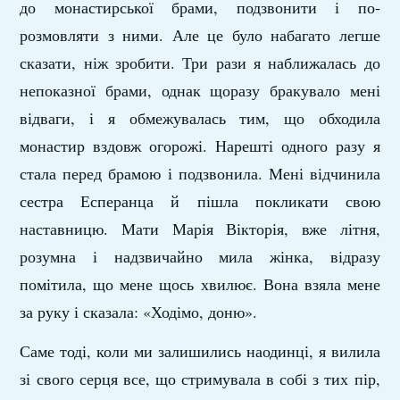
до монастирської брами, подзвонити і по­
розмовляти з ними. Але це було набагато легше
сказати, ніж зробити. Три рази я наближалась до
непоказної брами, однак щоразу бракувало мені
відваги, і я обмежувалась тим, що обходила
монастир вздовж огорожі. Нарешті одного разу я
стала перед брамою і подзвонила. Мені відчинила
сестра Есперанца й пішла покликати свою
наставницю. Мати Марія Вікторія, вже літня,
розумна і надзвичайно мила жінка, від­разу
помітила, що мене щось хвилює. Вона взяла мене
за руку і сказала: «Ходімо, доню».
Саме тоді, коли ми залишились наодинці, я вилила
зі свого серця все, що стримувала в собі з тих пір,