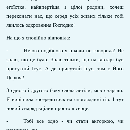
егоїстка, найвпертіша з цілої родини, хочеш
переконати нас, що серед усіх живих тільки тобі
явилось одкровення Господнє!
На що я спокійно відповіла:
- Нічого подібного я ніколи не говорила! Не
знаю, що це було. Знаю тільки, що на вівтарі був
присутній Ісус. А де присутній Ісус, там є Його
Церква!
З одного і другого боку слова летіли, мов снаряди.
Я вирішила зосередитись на спогляданні гір. І тут
новий снаряд вцілив просто в серце:
- Тобі все одно - чи стати акторкою, чи
черницею, чи...