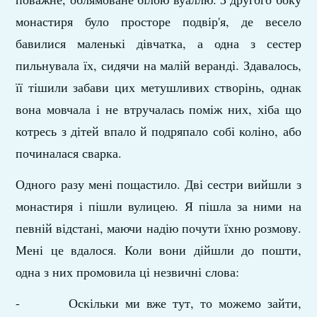
монасти­ря було просторе подвір'я, де весело
бавилися маленькі дів­чатка, а одна з сестер
пильнувала їх, сидячи на малій веранді. Здавалось,
її тішили забави цих метушливих створінь, однак
вона мовчала і не втручалась поміж них, хіба що
котресь з дітей впало й подряпало собі коліно, або
починалася сварка.
Одного разу мені пощастило. Дві сестри вийшли з
монас­тиря і пішли вулицею. Я пішла за ними на
певній відстані, маючи надію почути їхню розмову.
Мені це вдалося. Коли во­ни дійшли до пошти,
одна з них промовила ці незвичні слова:
- Оскільки ми вже тут, то можемо зайти,