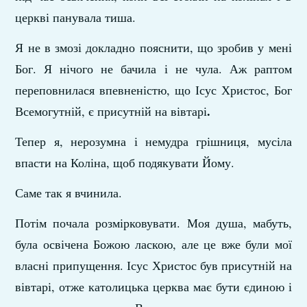
церкві панувала тиша.
Я не в змозі докладно пояснити, що зробив у мені
Бог. Я нічого не бачила і не чула. Аж раптом
переповнилася впев­неністю, що Ісус Христос, Бог
.
Всемогутній, є присутній на вівтарі
Тепер я, нерозумна і немудра грішниця, мусіла
впасти на Коліна, щоб подякувати Йому.
Саме так я вчинила.
Потім почала розмірковувати. Моя душа, мабуть,
була освічена Божою ласкою, але це вже були мої
власні при­пущення. Ісус Христос був присутній на
вівтарі, отже ка­толицька церква має бути єдиною і