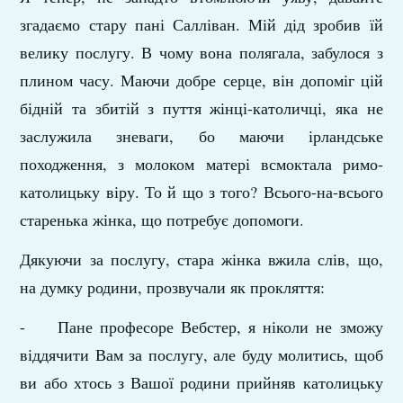
згадаємо стару пані Салліван. Мій дід зробив їй
велику послугу. В чо­му вона полягала, забулося з
плином часу. Маючи добре сер­це, він допоміг цій
бідній та збитій з пуття жінці-католичці, яка не
заслужила зневаги, бо маючи ірландське
походження, з молоком матері всмоктала римо-
католицьку віру. То й що з того? Всього-на-всього
старенька жінка, що потребує допо­моги.
Дякуючи за послугу, стара жінка вжила слів, що,
на думку родини, прозвучали як прокляття:
- Пане професоре Вебстер, я ніколи не зможу
віддячити Вам за послугу, але буду молитись, щоб
ви або хтось з Вашої родини прийняв католицьку