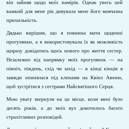
він зайняв щодо моїх намірів. Однак увесь цей
важкий для мене рік дивувала мене його мовчазна
прихильність.
Дядько вирішив, що я повинна мати щоденні
прогулянки, а я використовувала їх як можливість
щоразу довідатись щось нового про життя сестер.
Незалежно від напрямку моїх прогулянок — на
північ, південь, схід чи захід — в кінці кінців я
завжди опинялася під кленами на Квінз Авеню,
щоб зуст­рітися з сестрами Найсвятішого Серця.
Мою увагу звернули на це місце, коли мені було
десять років, а до моїх вух докотилось багато
страхітливих роз­повідей.