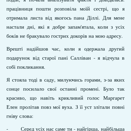
працівниця пошти розповіла моїй сестрі, що я
отримала листа від якогось пана Діллі. Для мене
наста­ли дні, які я добре запам'ятала, коли з усіх
боків не браку­вало гострих докорів на мою адресу.
Врешті надійшов час, коли я одержала другий
подарунок від старої пані Салліван - я відчула в
собі покликання.
Я стояла тоді в саду, милуючись горами, з-за яких
сонце посилало свої останні промені. Було так
красиво, що навіть крикливий голос Маргарет
Елен пролітав повз мої вуха. З її уст злітали повні
гніву слова:
- Серед усіх нас саме ти - найгірша, найбільша