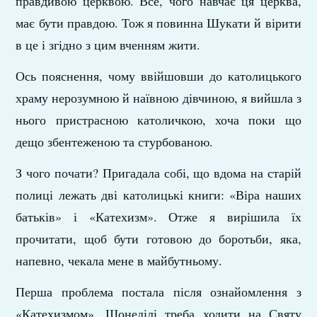
правдивою церквою. Все, чого навчає ця церква,
має бути правдою. Тож я повинна Шукати й вірити
в це і згідно з цим вченням жити.
Ось пояснення, чому ввійшовши до католицького
храму нерозумною й наївною дівчиною, я вийшла з
нього пристрас­ною католичкою, хоча поки що
дещо збентеженою та стур­бованою.
З чого почати? Пригадала собі, що вдома на старій
полиці лежать дві католицькі книги: «Віра наших
батьків» і «Катехизм». Отже я вирішила їх
прочитати, щоб бути готовою до боротьби, яка,
напевно, чекала мене в майбутньому.
Перша проблема постала після ознайомлення з
«Кате­хизмом». Щонеділі треба ходити на Святу