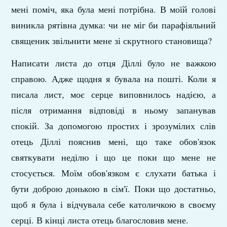
мені поміч, яка була мені потрібна. В моїй голові
виникла рятівна думка: чи не міг би парафіяльний
священик звільнити мене зі скрутного становища?
Написати листа до отця Діллі було не важкою
справою. Адже щодня я бувала на пошті. Коли я
писала лист, моє серце виповнилось надією, а
після отримання відповіді в ньому запанував
спокій. За допомогою простих і зрозумілих слів
отець Діллі пояснив мені, що таке обов'язок
святкувати неділю і що це поки що мене не
стосується. Моїм обов'язком є слухати батька і
бути доброю донькою в сім'ї. Поки що достатньо,
щоб я була і відчувала себе католичкою в своєму
серці. В кінці листа отець благословив мене.