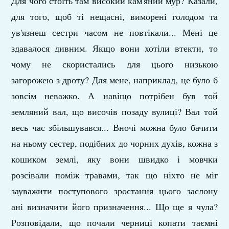
Для чого стоїть там високий кам'яний мур? Казали,
для того, щоб ті нещасні, виморені голодом та
ув'язнеш сестри часом не повтікали... Мені це
здавалося дивним. Якщо вони хотіли втекти, то
чому не скористались для цього низькою
загорожею з дроту? Для мене, наприклад, це було б
зовсім неважко. А навіщо потрібен був той
земляний вал, що височів позаду вулиці? Вал той
весь час збільшувався... Вночі можна було бачити
на ньому сестер, подібних до чорних духів, кож­на з
кошиком землі, яку вони швидко і мовчки
розсівали поміж травами, так що ніхто не міг
зауважити поступового зростання цього заслону
ані визначити його призначення... Що ще я чула?
Розповідали, що почали черниці копати таєм­ні