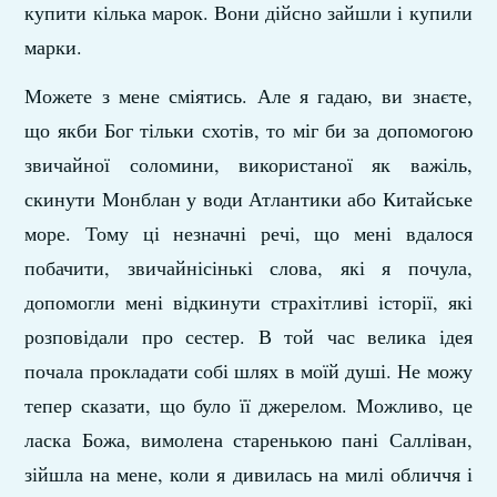
купити кілька марок. Вони дійсно зайшли і купили
марки.
Можете з мене сміятись. Але я гадаю, ви знаєте,
що якби Бог тільки схотів, то міг би за допомогою
звичайної со­ломини, використаної як важіль,
скинути Монблан у води Атлантики або Китайське
море. Тому ці незначні речі, що мені вдалося
побачити, звичайнісінькі слова, які я почула,
допомогли мені відкинути страхітливі історії, які
розповідали про сестер. В той час велика ідея
почала прокладати собі шлях в моїй душі. Не можу
тепер сказати, що було її дже­релом. Можливо, це
ласка Божа, вимолена старенькою пані Салліван,
зійшла на мене, коли я дивилась на милі обличчя і