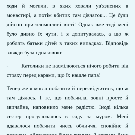
ходи й могили, в яких ховали ув'язнених в
монастирі, а потім вбитих там дівчаток... Це були
дійсно приголомшливі вісті! Однак вже тоді мені
було дивно їх чути, і я
допи­тувалась, а що ж
роблять батьки дітей в таких випадках. Відповідь
завжди була однаковою:
- Католики не насмілюються нічого робити від
страху перед карами, що їх нашле папа!
Тепер же я могла побачити й пересвідчитись, що ж
там діялось. І те, що побачила, зовні просте й
звичайне, напов­нило мене радістю. Іноді кілька
сестер прогулювалось в саду за муром. Мені
вдавалося побачити чиєсь обличчя, спокійне й
поважне, облямоване білою вуаллю. З другого боку