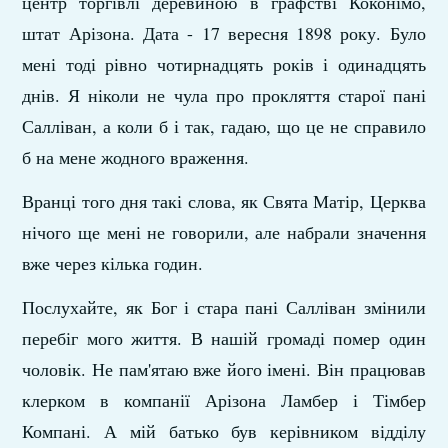
центр торгівлі деревиною в графстві Коконімо,
штат Арізона. Дата - 17 вересня 1898 року. Було
мені тоді рівно чотирнадцять років і одинадцять
днів. Я ніколи не чула про прокляття старої пані
Салліван, а коли б і так, гадаю, що це не справило
б на мене жодного враження.
Вранці того дня такі слова, як Свята Матір, Церква
нічого ще мені не говорили, але набрали значення
вже через кілька годин.
Послухайте, як Бог і стара пані Салліван змінили
перебіг мого життя. В нашій громаді помер один
чоловік. Не пам'я­таю вже його імені. Він працював
клерком в компанії Арізона Ламбер і Тімбер
Компані. А мій батько був керівником від­ділу