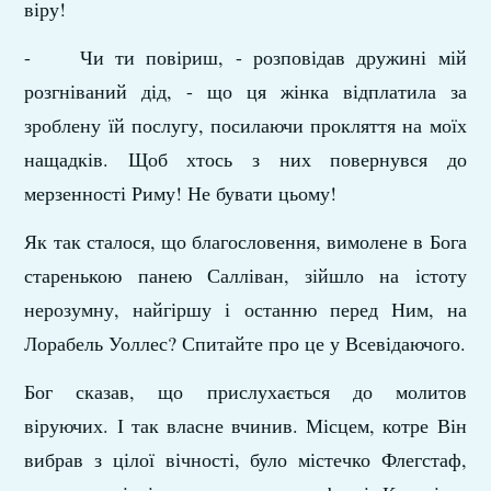
віру!
- Чи ти повіриш, - розповідав дружині мій
розгніваний дід, - що ця жінка відплатила за
зроблену їй послугу, по­силаючи прокляття на моїх
нащадків. Щоб хтось з них повер­нувся до
мерзенності Риму! Не бувати цьому!
Як так сталося, що благословення, вимолене в Бога
старе­нькою панею Салліван, зійшло на істоту
нерозумну, найгіршу і останню перед Ним, на
Лорабель Уоллес? Спитайте про це у Всевідаючого.
Бог сказав, що прислухається до молитов
віруючих. І так власне вчинив. Місцем, котре Він
вибрав з цілої вічності, було містечко Флегстаф,