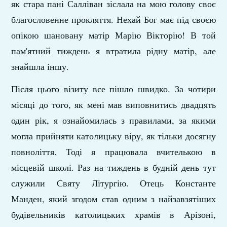
як стара пані Салліван зіслала на мою голову своє
благословенне про­кляття. Нехай Бог має під своєю
опікою шановану матір Марію Вікторію! В той
пам'ятний тиждень я втратила рідну матір, але
знайшла іншу.
Після цього візиту все пішло швидко. За чотири
місяці до того, як мені мав виповнитись двадцять
один рік, я озна­йомилась з правилами, за якими
могла прийняти католицьку віру, як тільки досягну
повноліття. Тоді я працювала вчи­телькою в
місцевій школі. Раз на тиждень в будній день тут
служили Святу Літургію. Отець Константе
Манден, який згодом став одним з найзавзятіших
будівельників католи­цьких храмів в Арізоні,