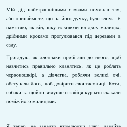
Miй дід найстрашнішими словами поминав зло,
або при­наймі те
,
що на його думку, було злом. Я
пам'ятаю, як він, шкутильгаючи на двох милицях,
дрібними кроками прогу­лювався під деревами в
саду.
Пригадую, як хлопчаки прибігали до нього, щоб
навчи­тись правильно кланятись, як це роблять
червоношкірі, а дів­чатка, роблячи великі очі,
обступали його, щоб довірити свої таємниці. Коти,
собаки та щойно вилуплені з яйця курчата скакали
поміж його милицями.
Я тепер, не занадто втомлюючи уяву, давайте