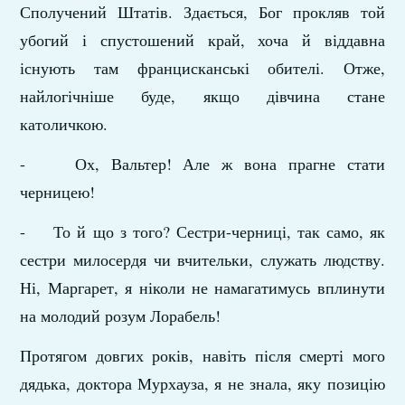
Сполучений Штатів. Здається, Бог прокляв той
убогий і спустошений край, хоча й віддавна
існують там францисканські обителі. Отже,
найлогічніше буде, якщо дівчина стане
католичкою.
- Ох, Вальтер! Але ж вона прагне стати
черницею!
- То й що з того? Сестри-черниці, так само, як
сестри милосердя чи вчительки, служать людству.
Ні, Маргарет, я ніколи не намагатимусь вплинути
на молодий розум Ло­рабель!
Протягом довгих років, навіть після смерті мого
дядька, доктора Мурхауза, я не знала, яку позицію