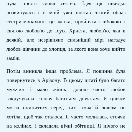
чула прості слова сестер. Ідея ця швидко
розвинулась і в моїй уяві постав чіткий образ
сестри-монахині: це жінка, пройнята глибокою і
святою любов'ю до Ісуса Христа, любов'ю, яка в
деякій, але незрівняно сильнішій мірі нагадує
любов дівчини до хлопця, за якого вона хоче вийти
заміж.
Потім виникла інша проблема. Я повинна була
повер­нутись в Арізону. В цьому штаті було багато
мужчин і мало жінок, доволі часто любов
закручувала голову багатьом дівчатам. Я цілком
могла опинитися серед них, хоча й зовсім не
хотіла, щоб так сталося. Я часто молилась, стоячи
на колінах, і складала вічні обітниці. Я нічого не