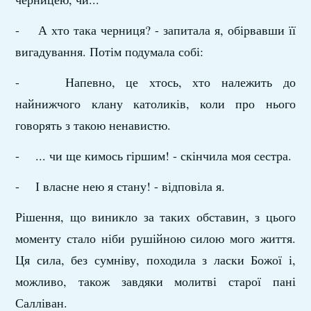
- А хто така черниця? - запитала я, обірвавши її
вига­дування. Потім подумала собі:
- Напевно, це хтось, хто належить до
найнижчого клану католиків, коли про нього
говорять з такою ненавистю.
- ... чи ще кимось гіршим! - скінчила моя сестра.
- І власне нею я стану! - відповіла я.
Рішення, що виникло за таких обставин, з цього
моменту стало ніби рушійною силою мого життя.
Ця сила, без сум­ніву, походила з ласки Божої і,
можливо, також завдяки молитві старої пані
Салліван.