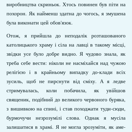
виробництва скриньок. Хтось повинен був піти на
похорон. Як найменш здатна до чогось, я змушена
була виконати цей обов'язок.
Отож, я прийшла до неподалік розташованого
католи­цького храму і сіла на лавці в такому місці,
звідки усе було добре видно. Я чудово знала, як
треба себе вести: ніколи не насміхайся над чужою
релігією і в крайньому випадку до-клади всіх
зусиль, щоб не пирснути від сміху. А я ледве
стримувалась, коли побачила, як увійшов
священик, подібний до великого червоного буряка,
з вишивкою на спині, і став походжати туди-сюди,
бурмочучи незрозумілі слова. Однак я мусіла
залишатися в храмі. Я не могла зрозуміти, як аме­