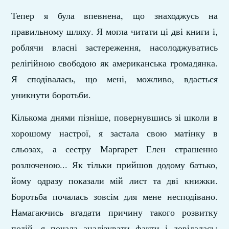
Тепер я була впевнена, що знаходжусь на
правильному шляху. Я могла читати ці дві книги і,
роблячи власні засте­реження, насолоджуватись
релігійною свободою як амери­канська громадянка.
Я сподівалась, що мені, можливо, вдасть­ся
уникнути боротьби.
Кількома днями пізніше, повернувшись зі школи в
хоро­шому настрої, я застала свою матінку в
сльозах, а сестру Маргарет Елен страшенно
розлюченою... Як тільки прийшов додому батько,
йому одразу показали мій лист та дві книжки.
Боротьба почалась зовсім для мене несподівано.
Намагаючись вгадати причину такого розвитку
подій, я почала аналізувати факти і довідалась: