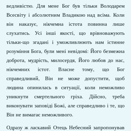
ведливістю. Для мене Бог був тільки Володарем
Всесвіту і абсолютним Владикою над всіма. Коли
він наказує, нікчемна істота повинна лише
слухатись. Усі інші якості, що врів­новажують
тільки-що згадані і уможливлюють нам істинне
розуміння Бога, були мені невідомі: Його безмежна
доброта, мудрість, милосердя, Його любов до нас,
нікчемних істот. Власне тому, що Бог
справедливий, Він не може допустити, щоб
людина опинилась в ситуації, коли неможливо
уникнути смертельного гріха. Дійсно, треба
виконувати заповіді Божі, але справедливо і те, що
Він не вимагає неможливого.
Одразу ж ласкавий Отець Небесний запропонував