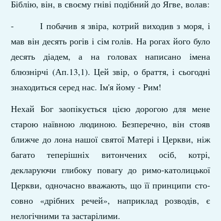
Біблію, він, в своєму гніві подібний до Ягве, волав:
- І побачив я звіра, котрий виходив з моря, і
мав він десять рогів і сім голів. На рогах його було
десять діадем, а на головах написано імена
блюзнірчі (Ап.13,1). Цей звір, о браття, і сьогодні
знаходиться серед нас. Ім'я йому - Рим!
Нехай Бог заопікується цією дорогою для мене
старою наївною людиною. Безперечно, він стояв
ближче до лона нашої святої Матері і Церкви, ніж
багато теперішніх витон­чених осіб, котрі,
декларуючи глибоку повагу до римо-като­лицької
Церкви, одночасно вважають, що її принципи сто­
совно «дрібних речей», наприклад розводів, є
нелогічними та застарілими.