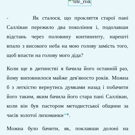
- Як сталося, що прокляття старої пані
Салліван пере­жило два покоління і, подолавши
відстань через половину континенту, нарешті
впало з високого неба на мою голову замість того,
щоб впасти на голову мого діда?
Коли ще в дитинстві я бачила його останній раз,
йому виповнилося майже дев'яносто років. Можна
б з легкістю вернутись думками назад і побачити
його таким, яким бачила його стара пані Салліван,
коли він був пастором методист­ської общини за
часів золотої лихоманки
*
*.
Можна було бачити, як, поклавши долоні на