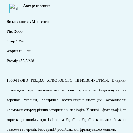
Автор:
колектив
Видавництво:
Мистецтво
Рік:
2000
Стор.:
256
Формат:
DjVu
Розмір:
32,2 Мб
1000-РІЧЧЮ РІЗДВА ХРИСТОВОГО ПРИСВЯЧУЄТЬСЯ. Видання
розповідає про тисячолітню історію храмового будівництва на
теренах України, розкриває архітектурно-мистецькі особливості
храмових споруд різних історичних періодів. У книзі - фотографії, та
коротка розповідь про 171 храм України. Українською, англійською,
резюме та перелік ілюстрацій російською і французькою мовами.