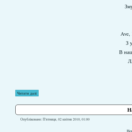
Зму
Ave,
З 
В наш
Л
Читати далі
Н
Опубліковано: П'ятниця, 02 квітня 2010, 01:00
Не