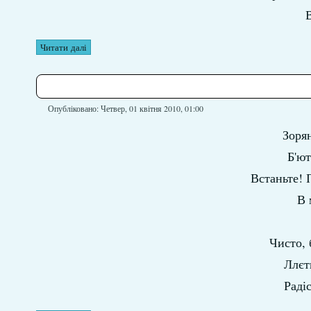
В
Читати далі
Опубліковано: Четвер, 01 квітня 2010, 01:00
Зорян
Б'ют
Встаньте! 
В 
Чисто,
Ллєт
Раді