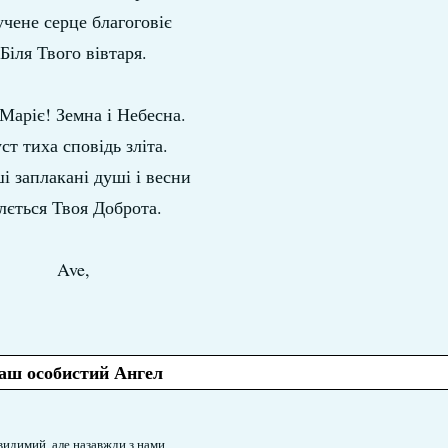
чене серце благоговіє
Біля Твого вівтаря.
 Маріє! Земна і Небесна.
уст тиха сповідь зліта.
і заплакані душі і весни
лється Твоя Доброта.
Ave,
аш особистий Ангел
видимий, але назавжди з нами