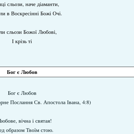
ці сльози, наче діаманти,
и в Воскресінні Божі Очі.
ли сльози Божої Любові,
І крізь ті
Бог є Любов
Бог є Любов
рне Послання Св. Апостола Івана, 4:8)
юбове, вічна і святая!
ед образом Твоїм стою.