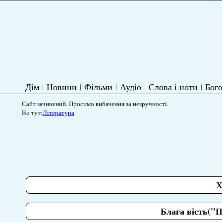
Дім
Новини
Фільми
Аудіо
Слова і ноти
Бого
Сайт зачинений. Просимо вибачення за незручності.
Ви тут:
Література
Х
Блага вість("П