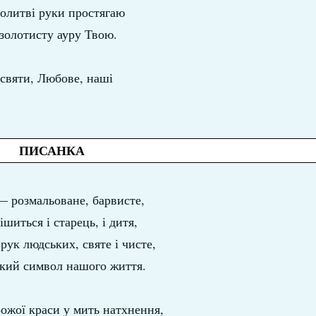
олитві руки простягаю
золотисту ауру Твою.
святи, Любове, наші
ПИСАНКА
— розмальоване, барвисте,
шиться і старець, і дитя,
рук людських, святе і чисте,
кий символ нашого життя.
ожої краси у мить натхнення,