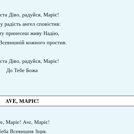
та Діво, радуйся, Маріє!
у радість ангел сповістив:
іту принесеш живу Надію,
Всевишній кожного простив.
та Діво, радуйся, Маріє!
До Тебе Божа
AVE, МАРІЄ!
e, Маріє! Ave, Маріє!
еба Всевишня Зоря.