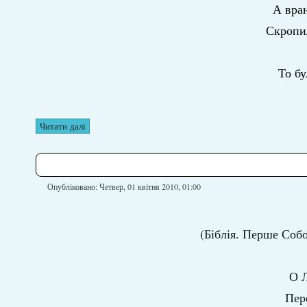
А вран
Скропил
То бу
Читати далі
Опубліковано: Четвер, 01 квітня 2010, 01:00
(Біблія. Перше Собо
О Л
Пер