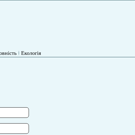
овність
Екологія