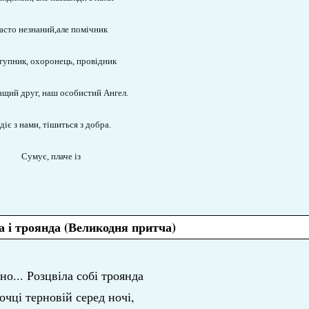
асто незнаний,але помічник
тупник, охоронець, провідник
щий друг, наш особистий Ангел.
діє з нами, тішиться з добра.
Сумує, плаче із
а і троянда (Великодня притча)
но... Розцвіла собі троянда
очці терновій серед ночі,