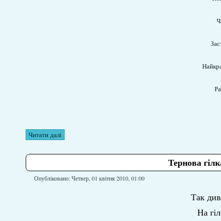
Ч
Зас
Найкра
Ра
Читати далі
Тернова гілк
Опубліковано: Четвер, 01 квітня 2010, 01:00
Так див
На гіл