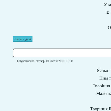
У м
В 
О
Читати далі
Опубліковано: Четвер, 01 квітня 2010, 01:00
Яєчко 
Ним ті
Творіння 
Малень
Творіння Б