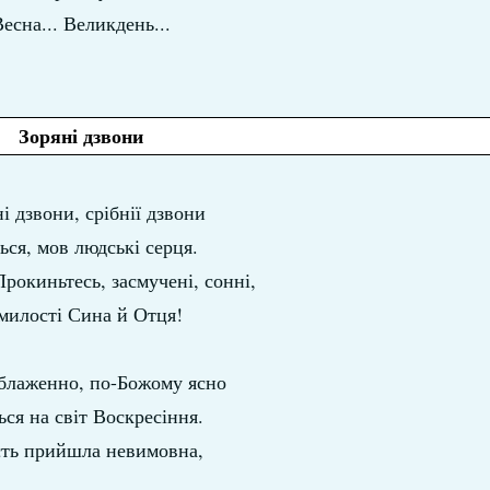
есна... Великдень...
Зоряні дзвони
і дзвони, срібнії дзвони
ься, мов людські серця.
Прокиньтесь, засмучені, сонні,
милості Сина й Отця!
 блаженно, по-Божому ясно
ься на світ Воскресіння.
сть прийшла невимовна,