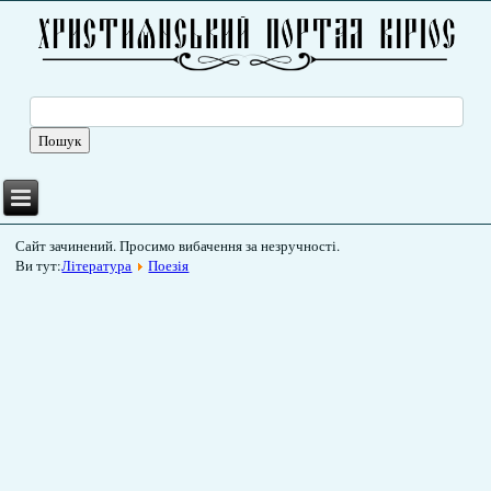
Сайт зачинений. Просимо вибачення за незручності.
Ви тут:
Література
Поезія