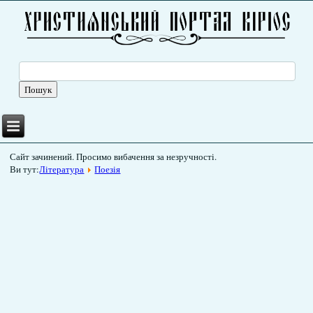
Сайт зачинений. Просимо вибачення за незручності.
Ви тут:
Література
Поезія