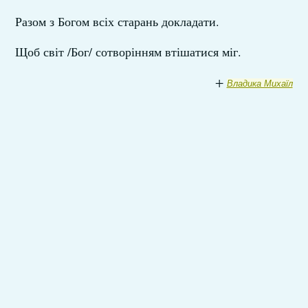
Разом з Богом всіх старань докладати.
Щоб світ /Бог/ сотворінням втішатися міг.
+
Владика Михаїл