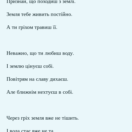
Признай, що походиш з землі.
Земля тебе живить постійно.
А ти гріхом травиш її.
Неважно, що ти любиш воду.
І землю цінуєш собі.
Повітрям на славу дихаєш.
Але ближнім нехтуєш в собі.
Через гріх земля вже не тішить.
І вода стає вже не та.