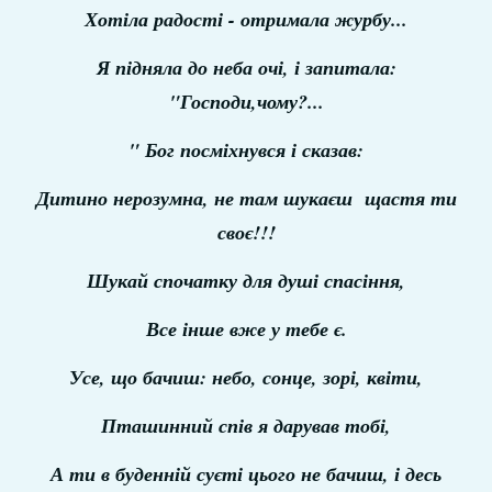
Хотіла радості - отримала журбу...
Я підняла до неба очі, і запитала:
"Господи,чому?...
" Бог посміхнувся і сказав:
Дитино нерозумна, не там шукаєш щ
астя ти
своє!!!
Шукай спочатку для душі спасіння,
Все інше вже у тебе є.
Усе, що бачиш: небо, сонце, зорі, квіти,
Пташинний спів я дарував тобі,
А ти в буденній суєті цього не бачиш,
і десь