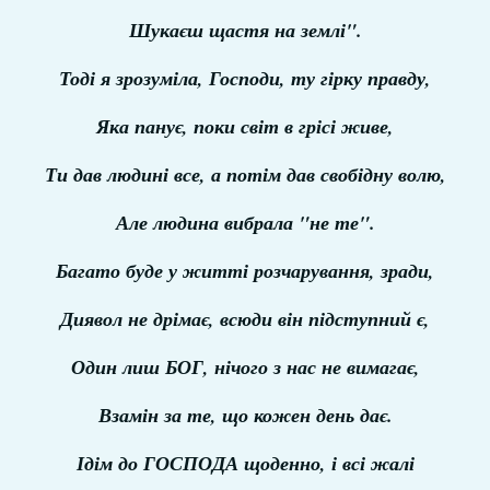
Шукаєш щастя на землі".
Тоді я зрозуміла, Господи, ту гірку правду,
Яка панує, поки світ в грісі живе,
Ти дав людині все, а потім дав свобідну волю,
Але людина вибрала "не те".
Багато буде у житті розчарування, зради,
Диявол не дрімає, всюди він підступний є,
Один лиш БОГ, нічого з нас не вимагає,
Взамін за те, що кожен день дає.
Ідім до ГОСПОДА щоденно, і всі жалі