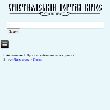
Сайт зачинений. Просимо вибачення за незручності.
Ви тут:
Література
Поезія