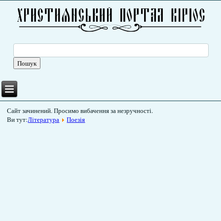
Сайт зачинений. Просимо вибачення за незручності.
Ви тут:
Література
Поезія