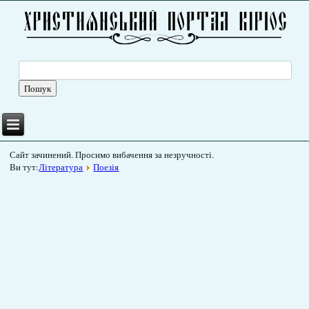
Сайт зачинений. Просимо вибачення за незручності.
Ви тут:
Література
Поезія