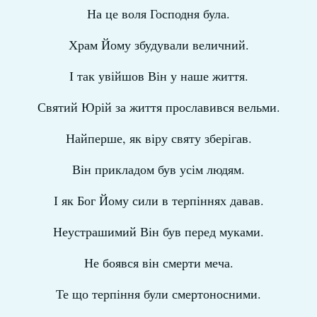
На це воля Господня була.
Храм Йому збудували величний.
І так увійшов Він у наше життя.
Святий Юрій за життя прославився вельми.
Найперше, як віру святу зберігав.
Він прикладом був усім людям.
І як Бог Йому сили в терпіннях давав.
Неустрашимий Він був перед муками.
Не боявся він смерти меча.
Те що терпіння були смертоносними.