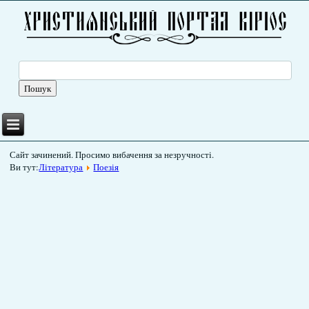
Сайт зачинений. Просимо вибачення за незручності.
Ви тут:
Література
Поезія