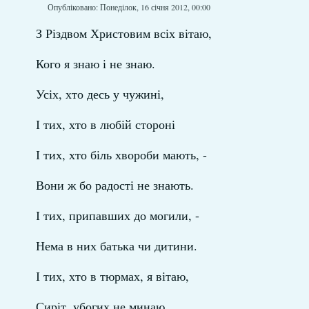
Опубліковано: Понеділок, 16 січня 2012, 00:00
З Різдвом Христовим всіх вітаю,
Кого я знаю і не знаю.
Усіх, хто десь у чужині,
І тих, хто в любій стороні
І тих, хто біль хвороби мають, -
Вони ж бо радості не знають.
І тих, припавших до могили, -
Нема в них батька чи дитини.
І тих, хто в тюрмах, я вітаю,
Сиріт, убогих не минаю.