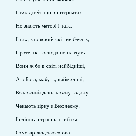
І тих дітей, що в інтернатах
Не знають матері і тата.
І тих, хто ясний світ не бачать,
Проте, на Господа не плачуть.
Вони ж бо в світі найбідніші,
А в Бога, мабуть, наймиліші,
Бо кожний день, кожну годину
Чекають зірку з Вифлеєму.
І сліпота страшна глибока
Осяє зір людського ока. –