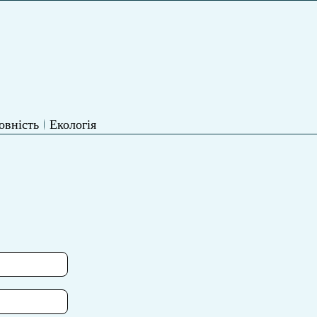
овність
Екологія