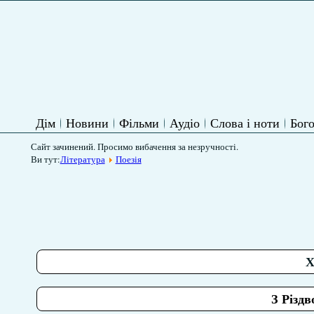
Дім
Новини
Фільми
Аудіо
Слова і ноти
Бого
Сайт зачинений. Просимо вибачення за незручності.
Ви тут:
Література
Поезія
Х
З Різдв