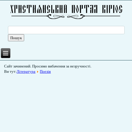
Сайт зачинений. Просимо вибачення за незручності.
Ви тут:
Література
Поезія