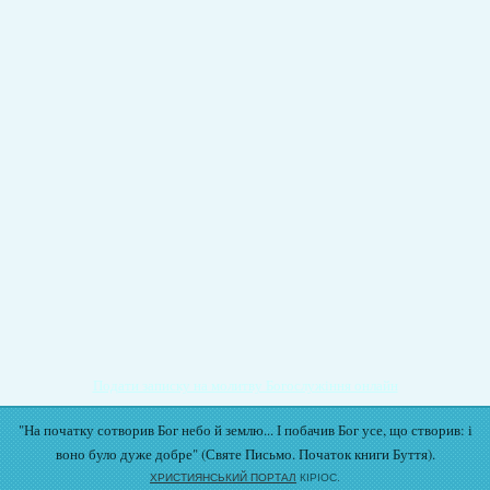
Подати записку на молитву Богослужіння онлайн
"На початку сотворив Бог небо й землю... І побачив Бог усе, що створив: і
воно було дуже добре" (Святе Письмо. Початок книги Буття).
ХРИСТИЯНСЬКИЙ ПОРТАЛ
КІРІОС.