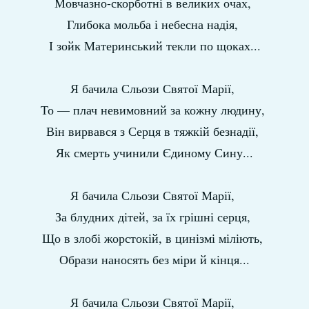
Мовчазно-скорботні в великих очах,
Глибока мольба і небесна надія,
І зойк Материнський текли по щоках...
Я бачила Сльози Святої Марії,
То — плач невимовний за кожну людину,
Він вирвався з Серця в тяжкій безнадії,
Як смерть учинили Єдиному Сину...
Я бачила Сльози Святої Марії,
За блудних дітей, за їх грішні серця,
Що в злобі жорстокій, в цинізмі міліють,
Образи наносять без міри й кінця...
Я бачила Сльози Святої Марії,