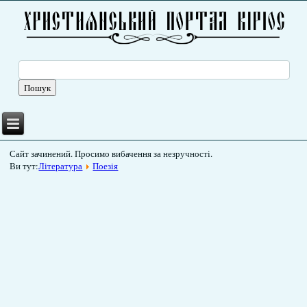
Сайт зачинений. Просимо вибачення за незручності.
Ви тут:
Література
Поезія