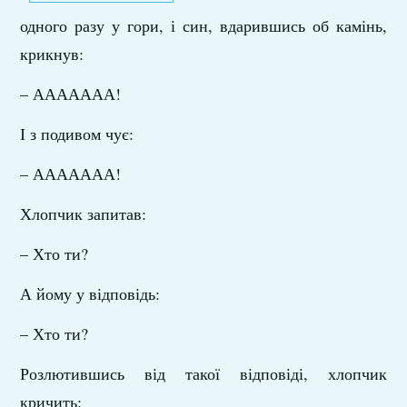
одного разу у гори, і син, вдарившись об камінь,
крикнув:
– ААААААА!
І з подивом чує:
– ААААААА!
Хлопчик запитав:
– Хто ти?
А йому у відповідь:
– Хто ти?
Розлютившись від такої відповіді, хлопчик
кричить: