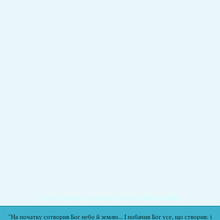
Подати записку на молитву Богослужіння онлайн
"На початку сотворив Бог небо й землю... І побачив Бог усе, що створив: і