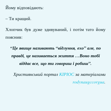
Йому відповідають:
– Ти кращий.
Хлопчик був дуже здивуваний, і потім тато йому
пояснив:
“Це явище називають “відлуння, ехо” але, по
правді, це називаеться життя …Воно тобі
віддає все, що ти говориш і робиш”.
Християнський портал
КІРІОС
за матеріалами
rodynaugccorgua
.