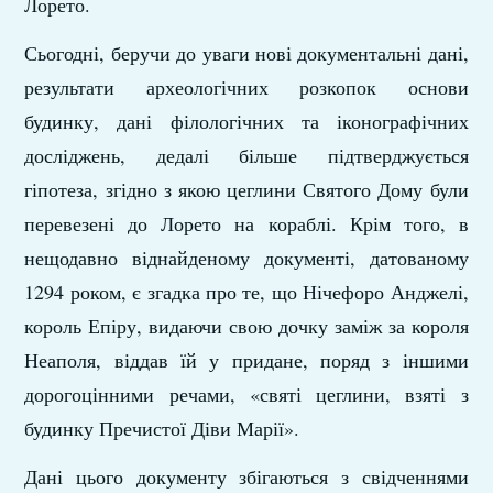
Лорето.
Сьогодні, беручи до уваги нові документальні дані,
результати археологічних розкопок основи
будинку, дані філологічних та іконографічних
досліджень, дедалі більше підтверджується
гіпотеза, згідно з якою цеглини Святого Дому були
перевезені до Лорето на кораблі. Крім того, в
нещодавно віднайденому документі, датованому
1294 роком, є згадка про те, що Нічефоро Анджелі,
король Епіру, видаючи свою дочку заміж за короля
Неаполя, віддав їй у придане, поряд з іншими
дорогоцінними речами, «святі цеглини, взяті з
будинку Пречистої Діви Марії».
Дані цього документу збігаються з свідченнями