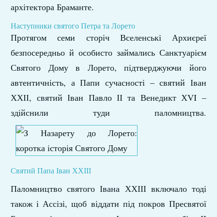
архітектора Браманте.
Наступники святого Петра та Лорето
Протягом семи сторіч Вселенські Архиєреї
безпосередньо й особисто займались Санктуарієм
Святого Дому в Лорето, підтверджуючи його
автентичність, а Папи сучасності – святий Іван
ХХІІ, святий Іван Павло ІІ та Венедикт ХVI –
здійснили туди паломництва.
Святий Папа Іван ХХІІІ
Паломництво святого Івана ХХІІІ включало тоді
також і Ассізі, щоб віддати під покров Пресвятої