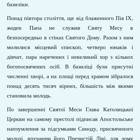
базиліки.
Понад півтора століття, ще від блаженного Пія ІХ,
жоден Папа не служив Святу Месу в
безпосередньо в стінах Святого Дому. Разом з ним
молилися місцевий єпископ, четверо юнаків і
дівчат, пара наречених і невеликий хор з кількох
богопосвячених осіб. В базиліці були присутні
численні хворі, а на площі перед храмом зібралося
понад десять тисяч вірних, більшість між якими
становила молодь.
По завершенні Святої Меси Глава Католицької
Церкви на самому престолі підписав Апостольське
напоумлення за підсумками Синоду, присвяченого
молоді, вручаючи його Пречистій Діві, для дому