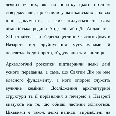
деяких вчених, які на початку цього століття
стверджували, що бачили у ватиканських архівах
інші документи, в яких згадується та сама
візантійська родина Анджелі, або Де Анджеліс з
XIII століття, яка зберегла цеглини Святого Дому в
Назареті від зруйнування мусульманами й
перевезла їх до Лорето, збудувавши там каплицю.
Археологічні розкопки підтвердили деякі дані
усного передання, а саме, що Святий Дім не має
власного фундаменту, а його опорою служить
вуличне каміння. Дослідження архітектурної
структури та її порівняння з печерею в Назареті
вказують на те, що обидві частини збігаються.
Цікавими є також деякі написи, вирізьблені на