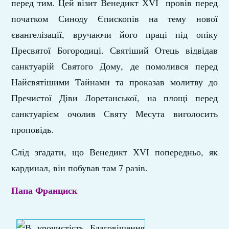
перед тим. Цей візит Венедикт ХVІ провів перед
початком Синоду Єпископів на тему нової
євангелізації, вручаючи його праці під опіку
Пресвятої Богородиці. Святіший Отець відвідав
санктуарій Святого Дому, де помолився перед
Найсвятішими Тайнами та проказав молитву до
Пречистої Діви Лоретанської, на площі перед
санктуарієм очолив Святу Месута виголосить
проповідь.
Слід згадати, що Венедикт ХVІ попередньо, як
кардинал, він побував там 7 разів.
Папа Франциск