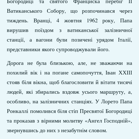
Богородиці та святого Франциска перебіг ІІ
Ватиканського Собору, що розпочинався через
тиждень. Вранці, 4 жовтня 1962 року, Папа
вирушив поїздом з ватиканської залізничної
станції, а вагони були позичені урядом Італії,
представники якого супроводжували його.
Дорога не була близькою, але, не зважаючи на
похилий вік і на погане самопочуття, Іван ХХІІІ
стояв біля вікна, щоб благословити й вітати тисячі
людей, які збирались вздовж усього маршруту, а,
особливо, на залізничних станціях. У Лорето Папа
Ронкаллі помолився біля стіп Пресвятої Богородиці
та проказав з вірними молитву «Ангел Господній»,
звернувшись до них з незабутнім словом.