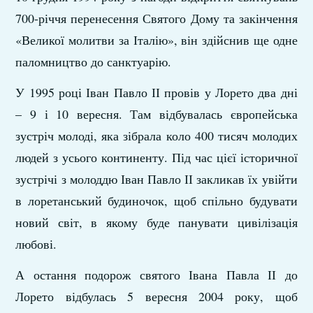
700-річчя перенесення Святого Дому та закінчення
«Великої молитви за Італію», він здійснив ще одне
паломництво до санктуарію.
У 1995 році Іван Павло ІІ провів у Лорето два дні
– 9 і 10 вересня. Там відбувалась європейська
зустріч молоді, яка зібрала коло 400 тисяч молодих
людей з усього континенту. Під час цієї історичної
зустрічі з молоддю Іван Павло ІІ закликав їх увійти
в лоретанський будиночок, щоб спільно будувати
новий світ, в якому буде панувати цивілізація
любові.
А остання подорож святого Івана Павла ІІ до
Лорето відбулась 5 вересня 2004 року, щоб