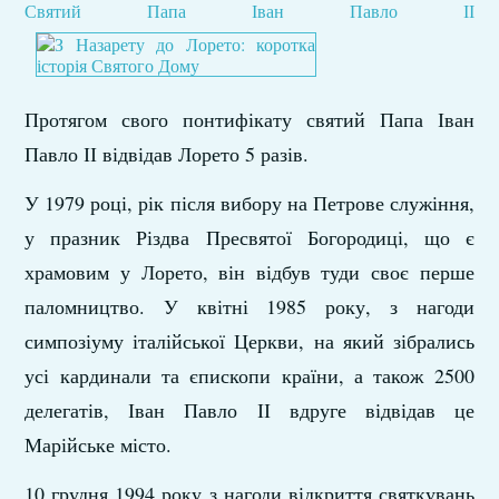
Святий Папа Іван Павло ІІ
Протягом свого понтифікату святий Папа Іван
Павло ІІ відвідав Лорето 5 разів.
У 1979 році, рік після вибору на Петрове служіння,
у празник Різдва Пресвятої Богородиці, що є
храмовим у Лорето, він відбув туди своє перше
паломництво. У квітні 1985 року, з нагоди
симпозіуму італійської Церкви, на який зібрались
усі кардинали та єпископи країни, а також 2500
делегатів, Іван Павло ІІ вдруге відвідав це
Марійське місто.
10 грудня 1994 року з нагоди відкриття святкувань