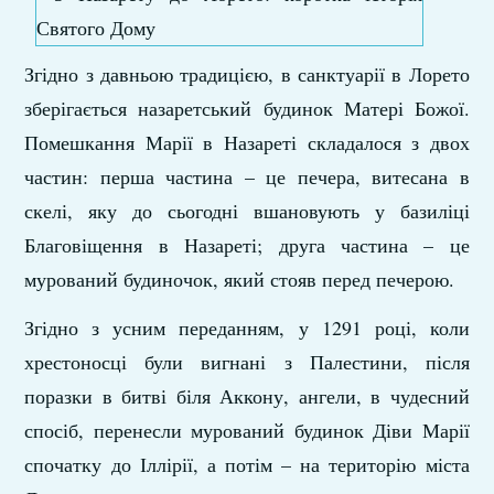
Згідно з давньою традицією, в санктуарії в Лорето
зберігається назаретський будинок Матері Божої.
Помешкання Марії в Назареті складалося з двох
частин: перша частина – це печера, витесана в
скелі, яку до сьогодні вшановують у базиліці
Благовіщення в Назареті; друга частина – це
мурований будиночок, який стояв перед печерою.
Згідно з усним переданням, у 1291 році, коли
хрестоносці були вигнані з Палестини, після
поразки в битві біля Аккону, ангели, в чудесний
спосіб, перенесли мурований будинок Діви Марії
спочатку до Іллірії, а потім – на територію міста