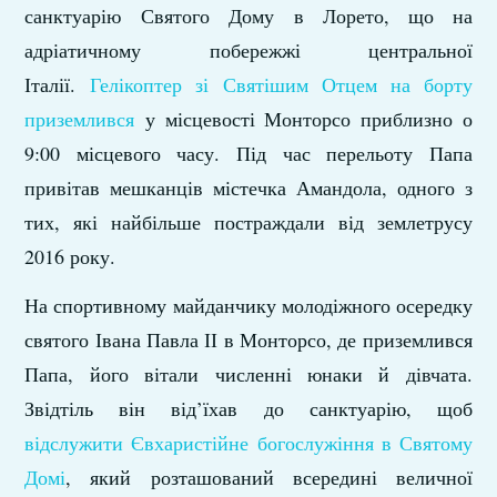
санктуарію Святого Дому в Лорето, що на
адріатичному побережжі центральної
Італії.
Гелікоптер зі Святішим Отцем на борту
приземлився
у місцевості Монторсо приблизно о
9:00 місцевого часу. Під час перельоту Папа
привітав мешканців містечка Амандола, одного з
тих, які найбільше постраждали від землетрусу
2016 року.
На спортивному майданчику молодіжного осередку
святого Івана Павла ІІ в Монторсо, де приземлився
Папа, його вітали численні юнаки й дівчата.
Звідтіль він від’їхав до санктуарію, щоб
відслужити Євхаристійне богослужіння в Святому
Домі
, який розташований всередині величної