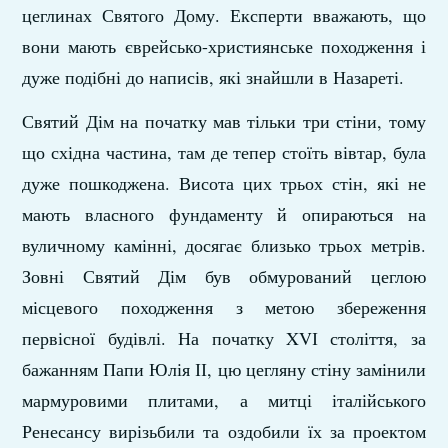
цеглинах Святого Дому. Експерти вважають, що
вони мають єврейсько-християнське походження і
дуже подібні до написів, які знайшли в Назареті.
Святий Дім на початку мав тільки три стіни, тому
що східна частина, там де тепер стоїть вівтар, була
дуже пошкоджена. Висота цих трьох стін, які не
мають власного фундаменту й опираються на
вуличному камінні, досягає близько трьох метрів.
Зовні Святий Дім був обмурований цеглою
місцевого походження з метою збереження
первісної будівлі. На початку XVІ століття, за
бажанням Папи Юлія ІІ, цю цегляну стіну замінили
мармуровими плитами, а митці італійського
Ренесансу вирізьбили та оздобили їх за проектом