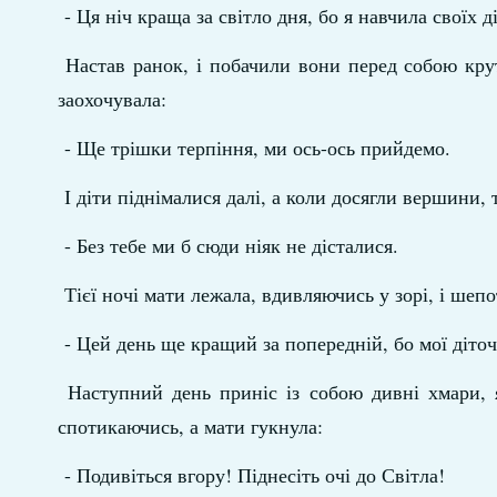
- Ця ніч краща за світло дня, бо я навчила своїх д
Настав ранок, і побачили вони перед собою крут
заохочувала:
- Ще трішки терпіння, ми ось-ось прийдемо.
І діти піднімалися далі, а коли досягли вершини, 
- Без тебе ми б сюди ніяк не дісталися.
Тієї ночі мати лежала, вдивляючись у зорі, і шепо
- Цей день ще кращий за попередній, бо мої діточ
Наступний день приніс із собою дивні хмари, я
спотикаючись, а мати гукнула:
- Подивіться вгору! Піднесіть очі до Світла!