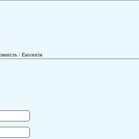
овність
Екологія