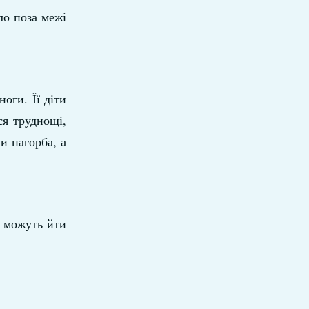
ло поза межі
оги. Її діти
ся труднощі,
ни пагорба, а
і можуть йти