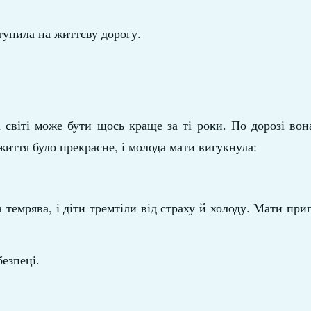
упила на життєву дорогу.
 світі може бути щось краще за ті роки. По дорозі вон
 життя було прекрасне, і молода мати вигукнула:
 темрява, і діти тремтіли від страху й холоду. Мати приг
езпеці.