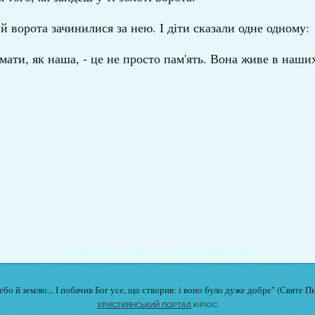
й ворота зачинилися за нею. І діти сказали одне одному:
 мати, як наша, - це не просто пам'ять. Вона живе в наши
Подати записку на молитву Богослужіння онлайн
бо й землю... І побачив Бог усе, що створив: і воно було дуже добре" (Святе П
ХРИСТИЯНСЬКИЙ ПОРТАЛ
КІРІОС.