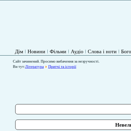
Дім
Новини
Фільми
Аудіо
Слова і ноти
Бого
Сайт зачинений. Просимо вибачення за незручності.
Ви тут:
Література
Притчі та історії
Невел