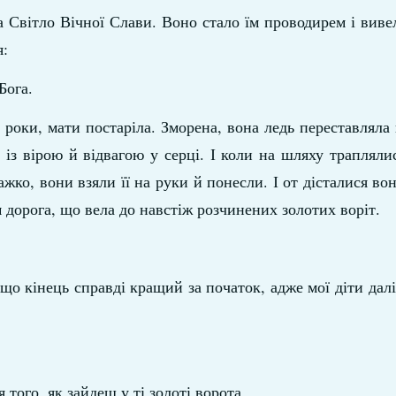
а Світло Вічної Слави. Воно стало їм проводирем і виве
я:
Бога.
 роки, мати постаріла. Зморена, вона ледь переставляла н
 із вірою й відвагою у серці. І коли на шляху трапляли
ажко, вони взяли її на руки й понесли. І от дісталися во
м дорога, що вела до навстіж розчинених золотих воріт.
 що кінець справді кращий за початок, адже мої діти дал
того, як зайдеш у ті золоті ворота.