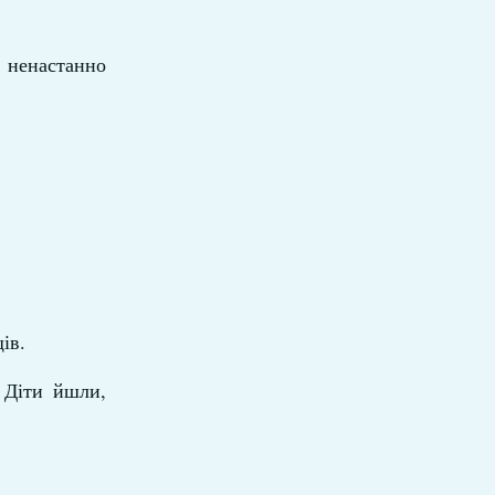
и ненастанно
ів.
 Діти йшли,