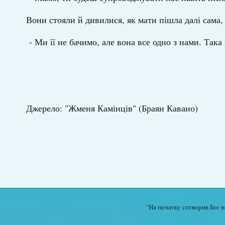
Вони стояли й дивилися, як мати пішла далі сама, 
- Ми її не бачимо, але вона все одно з нами. Така
Джерело: "Жменя Камінців" (Браян Кавано)
"На початку сотворив Бог не