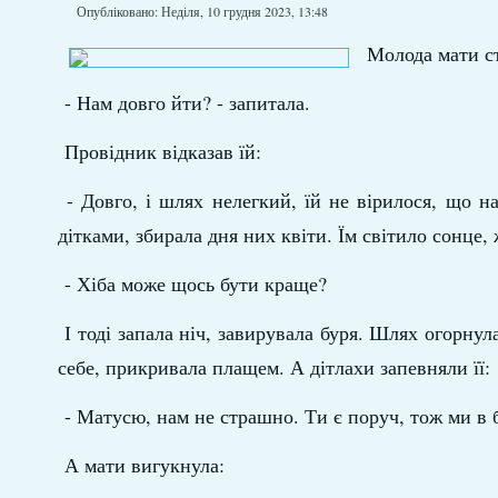
Опубліковано: Неділя, 10 грудня 2023, 13:48
Молода мати ст
- Нам довго йти? - запитала.
Провідник відказав їй:
- Довго, і шлях нелегкий, їй не вірилося, що на
дітками, збирала дня них квіти. Їм світило сонце,
- Хіба може щось бути краще?
І тоді запала ніч, завирувала буря. Шлях огорнула
себе, прикривала плащем. А дітлахи запевняли її:
- Матусю, нам не страшно. Ти є поруч, тож ми в б
А мати вигукнула: