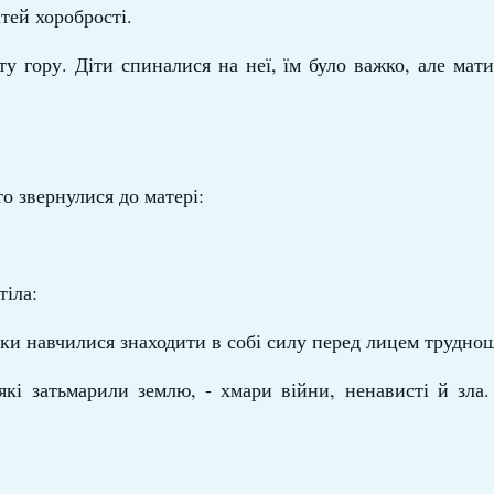
ітей хоробрості.
у гору. Діти спиналися на неї, їм було важко, але мат
то звернулися до матері:
тіла:
ки навчилися знаходити в собі силу перед лицем труднощ
кі затьмарили землю, - хмари війни, ненависті й зла.