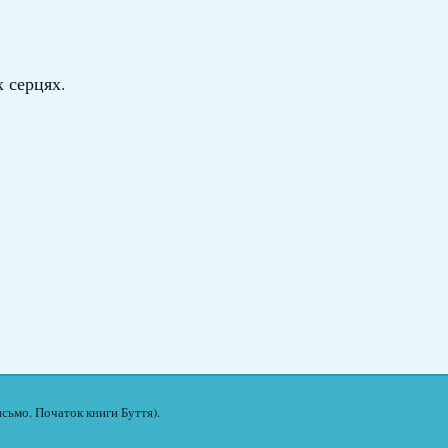
х серцях.
исьмо. Початок книги Буття).