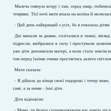
Малеча глянула вгору і там, серед хмар, побачил
темряви. Тієї ночі мати впала на коліна й молилас
- Цей день найкращий з усіх, бо я показала дітям 
Дні минали за днями, спліталися в тижні, місяці,
підросли, ввібралися в силу і простували шляхом
уже діти допомагали матері, а коли стало зовсім в
там перед їхніми очима простяглась залита світло
Мати сказала:
- Я дійшла до кінця своєї подорожі і тепер знаю,
самі, а за ними - їхні діти.
Діти відповіли:
- Мамо, ти будеш супроводжувати нас навіть після 