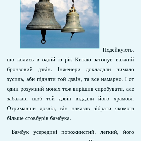
Подейкують,
що колись в одній із рік Китаю затонув важкий
бронзовий дзвін. Інженери докладали чимало
зусиль, аби підняти той дзвін, та все намарно. І от
один розумний монах теж вирішив спробувати, але
забажав, щоб той дзвін віддали його храмові.
Отримавши дозвіл, він наказав зібрати якомога
більше стовбурів бамбука.
Бамбук усередині порожнистий, легкий, його