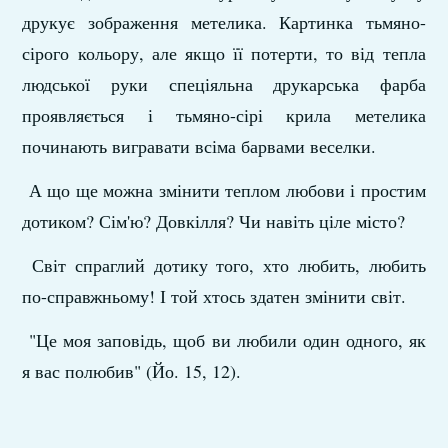
друкує зображення метелика. Картинка тьмяно-
сірого кольору, але якщо її потерти, то від тепла
людської руки спеціяльна друкарська фарба
проявляється і тьмяно-сірі крила метелика
починають вигравати всіма барвами веселки.
А що ще можна змінити теплом любови і простим
дотиком? Сім'ю? Довкілля? Чи навіть ціле місто?
Світ спраглий дотику того, хто любить, любить
по-справжньому! І той хтось здатен змінити світ.
"Це моя заповідь, щоб ви любили один одного, як
я вас полюбив" (Йо. 15, 12).