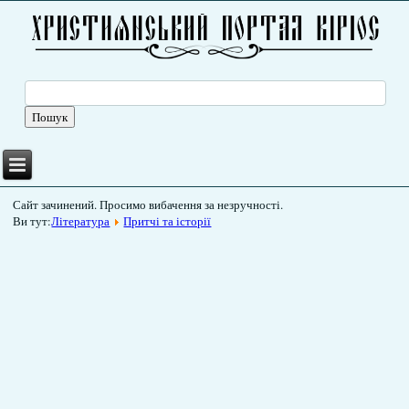
Сайт зачинений. Просимо вибачення за незручності.
Ви тут:
Література
Притчі та історії