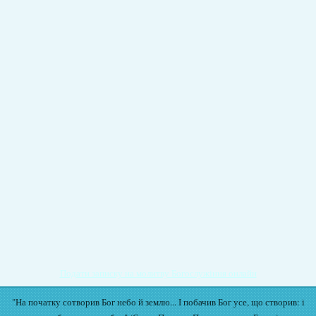
Подати записку на молитву Богослужіння онлайн
"На початку сотворив Бог небо й землю... І побачив Бог усе, що створив: і