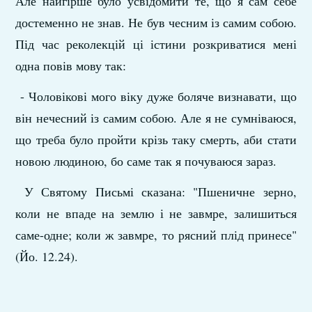
Але найгірше було усвідомити те, що я сам себе
достеменно не знав. Не був чесним із самим собою.
Під час реколекцій ці істини розкриватися мені
одна повів мову так:
- Чоловікові мого віку дуже боляче визнавати, що
він нечесний із самим собою. Але я не сумніваюся,
що треба було пройти крізь таку смерть, аби стати
новою людиною, бо саме так я почуваюся зараз.
У Святому Письмі сказана: "Пшеничне зерно,
коли не впаде на землю і не завмре, залишиться
саме-одне; коли ж завмре, то рясний плід принесе"
(Йо. 12.24).