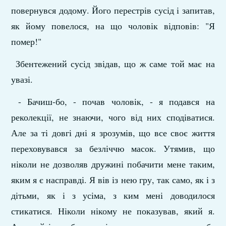
повернувся додому. Його перестрів сусід і запитав,
як йому повелося, на що чоловік відповів: "Я
помер!"
Збентежений сусід звідав, що ж саме той має на
увазі.
- Бачиш-бо, - почав чоловік, - я подався на
реколекції, не знаючи, чого від них сподіватися.
Але за ті довгі дні я зрозумів, що все своє життя
переховувався за безліччю масок. Утямив, що
ніколи не дозволяв дружині побачити мене таким,
яким я є насправді. Я вів із нею гру, так само, як і з
дітьми, як і з усіма, з ким мені доводилося
стикатися. Ніколи нікому не показував, який я.