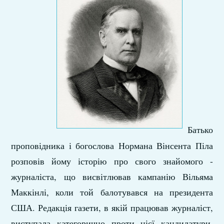
Батько
проповідника і богослова Нормана Вінсента Піла
розповів йому історію про свого знайомого -
журналіста, що висвітлював кампанію Вільяма
Маккінлі, коли той балотувався на президента
США. Редакція газети, в якій працював журналіст,
виступала категорично проти цієї кандидатури,