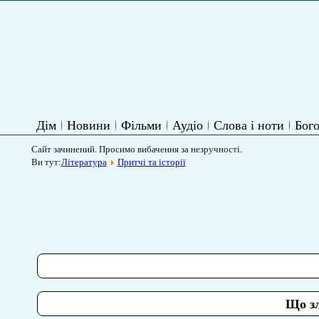
Дім
Новини
Фільми
Аудіо
Слова і ноти
Бого
Сайт зачинений. Просимо вибачення за незручності.
Ви тут:
Література
Притчі та історії
Що зл