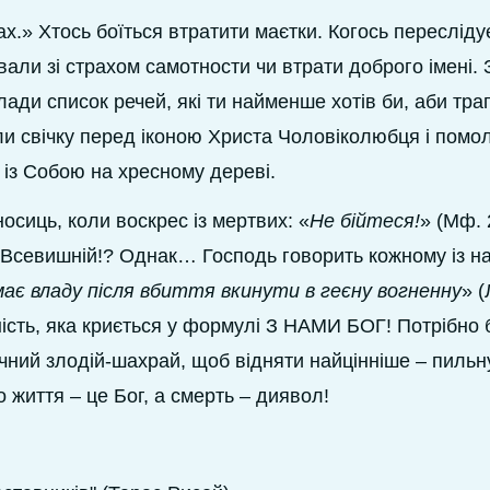
рах.» Хтось боїться втратити маєтки. Когось пересліду
вали зі страхом самотности чи втрати доброго імені.
лади список речей, які ти найменше хотів би, аби тр
ли свічку перед іконою Христа Чоловіколюбця і помо
ом із Собою на хресному дереві.
осиць, коли воскрес із мертвих: «
Не бійтеся!
» (Мф. 2
о Всевишній!? Однак… Господь говорить кожному із на
має владу після вбиття вкинути в геєну вогненну
» (
ність, яка криється у формулі З НАМИ БОГ! Потрібно 
вічний злодій-шахрай, щоб відняти найцінніше – пильн
 життя – це Бог, а смерть – диявол!