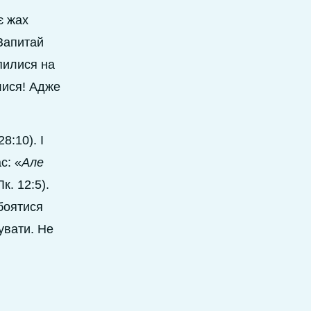
є жах
 Запитай
апилися на
лися! Адже
8:10). І
с: «
Але
Лк. 12:5).
боятися
увати. Не