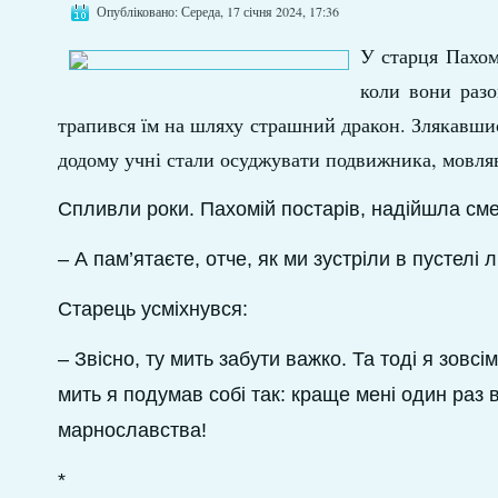
Опубліковано: Середа, 17 січня 2024, 17:36
У старця Пахомі
коли вони раз
трапився їм на шляху страшний дракон. Злякавшись
додому учні стали осуджувати подвижника, мовляв, 
Спливли роки. Пахомій постарів, надійшла смер
– А пам’ятаєте, отче, як ми зустріли в пустелі
Старець усміхнувся:
– Звісно, ту мить забути важко. Та тоді я зовсі
мить я подумав собі так: краще мені один раз в
марнославства!
*