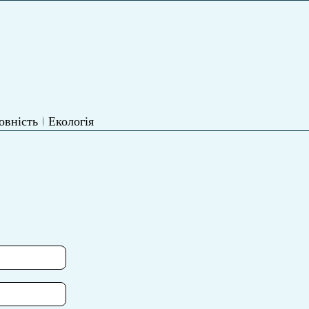
овність
Екологія