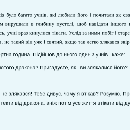
я було багато учнів, які любили його і почитали як свя
ом вирушили в глибину пустелі, щоб навідати іншого 
, учні враз кинулися тікати. Услід за ними побіг і стар
не такий він уже і святий, якщо так легко злякався звір
тна година. Підійшов до нього один з учнів і каже:
 лютого дракона? Пригадуєте, як і ви злякалися його?
м не злякався! Тебе дивує, чому я втікав? Розумію. Пр
текти від дракона, аніж потім усе життя втікати від д