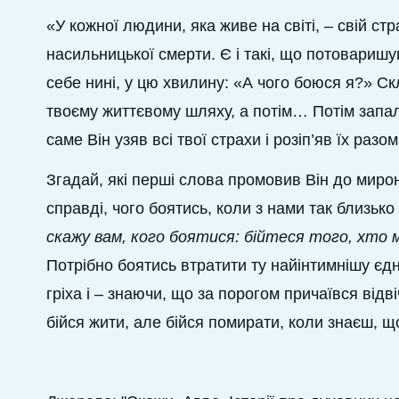
«У кожної людини, яка живе на світі, – свій ст
насильницької смерти. Є і такі, що потоваришу
себе нині, у цю хвилину: «А чого боюся я?» Ск
твоєму життєвому шляху, а потім… Потім запа
саме Він узяв всі твої страхи і розіп’яв їх раз
Згадай, які перші слова промовив Він до мирон
справді, чого боятись, коли з нами так близьк
скажу вам, кого боятися: бійтеся того, хто 
Потрібно боятись втратити ту найінтимнішу єд
гріха і – знаючи, що за порогом причаївся від
бійся жити, але бійся помирати, коли знаєш, що