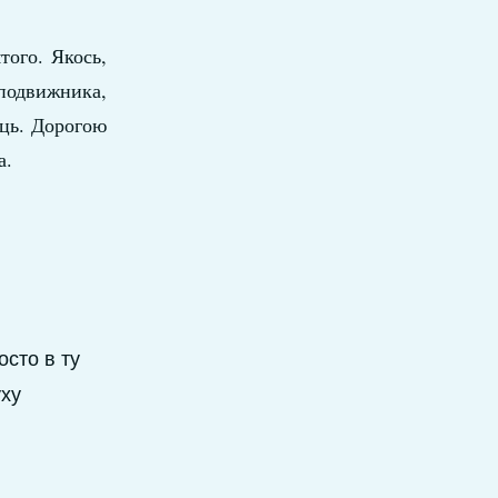
того. Якось,
подвижника,
ець. Дорогою
а.
осто в ту
уху