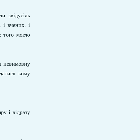
и звідусіль
 і вчених, і
е того могло
ав невимовну
едатися кому
ру і відразу