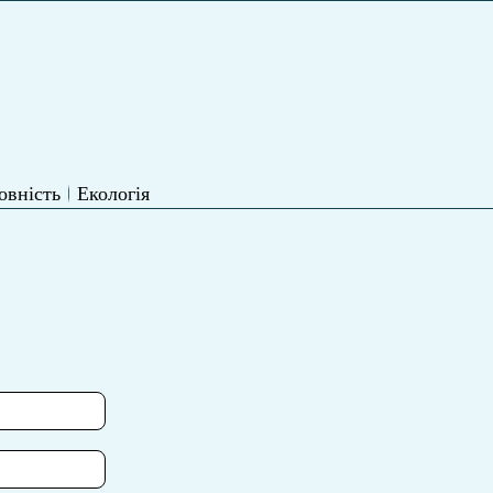
овність
Екологія