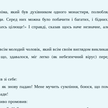
іма, який був духівником одного монастиря, полюблял
ди. Серед них можна було побачити і багатих, і бідних,
якесь цілюще!» І справді, сказав щось наче незначне, ал
всім молодий чоловік, який всім своїм виглядом виклик
 що, здавалося, міг легко (як небезпечний вірус) пер
 зі себе:
 як знову падаю! Мене мучить сумління, боюся, що пом
ради!
ливо промовив: