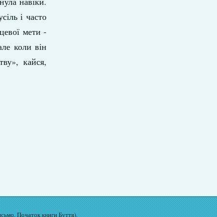
нула навіки.
сіль і часто
цевої мети -
але коли він
тву», кайся,
исьмо. Початок книги Буття).