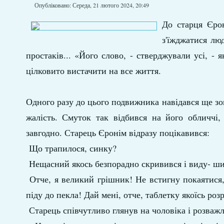
Опубліковано: Середа, 21 лютого 2024, 20:49
До старця Єрон
з'їжджатися лю
простаків... «Його слово, - стверджували усі, - 
цілковито вистачити на все життя.
Одного разу до цього подвижника навідався ще зо
жалість. Смуток так відбився на його обличчі,
завгодно. Старець Єронім відразу поцікавився:
Що трапилося, синку?
Нещасний якось безпорадно скривився і виду- шив
Отче, я великий грішник! Не встигну покаятися,
піду до пекла! Дай мені, отче, таблетку якоїсь роз
Старець співчутливо глянув на чоловіка і розваж