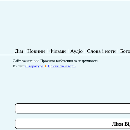
Дім
Новини
Фільми
Аудіо
Слова і ноти
Бого
Сайт зачинений. Просимо вибачення за незручності.
Ви тут:
Література
Притчі та історії
Ліки В