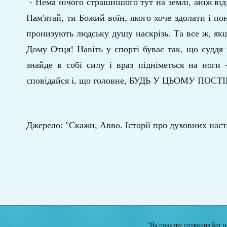
- Нема нічого страшнішого тут на землі, аніж від
Пам'ятай, ти Божий воїн, якого хоче здолати і по
пронизують людську душу наскрізь. Та все ж, якщо
Дому Отця! Навіть у спорті буває так, що суддя 
знайде в собі силу і враз підніметься на ноги 
сповідайся і, що головне, БУДЬ У ЦЬОМУ ПОС
Джерело: "Скажи, Авво. Історії про духовних наст
"На початку сотворив Бог не