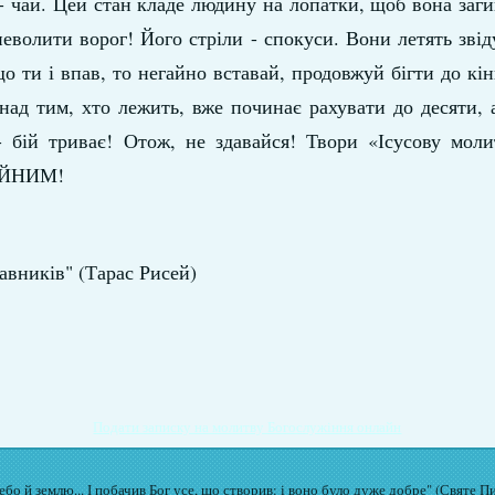
- чай. Цей стан кладе людину на лопатки, щоб вона заги
неволити ворог! Його стріли - спокуси. Вони летять звіду
 ти і впав, то негайно вставай, продовжуй бігти до кін
над тим, хто лежить, вже починає рахувати до десяти, 
- бій триває! Отож, не здавайся! Твори «Ісусову моли
ТІЙНИМ!
авників" (Тарас Рисей)
Подати записку на молитву Богослужіння онлайн
бо й землю... І побачив Бог усе, що створив: і воно було дуже добре" (Святе П