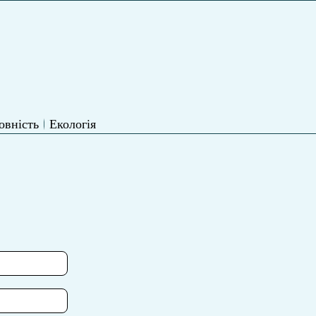
овність
Екологія