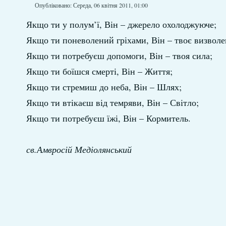
Опубліковано: Середа, 06 квітня 2011, 01:00
Якщо ти у полум’ї, Він – джерело охолоджуюче;
Якщо ти поневолений гріхами, Він – твоє визволе
Якщо ти потребуєш допомоги, Він – твоя сила;
Якщо ти боїшся смерті, Він – Життя;
Якщо ти стремиш до неба, Він – Шлях;
Якщо ти втікаєш від темряви, Він – Світло;
Якщо ти потребуєш їжі, Він – Кормитель.
св.Амвросій Медіолянський