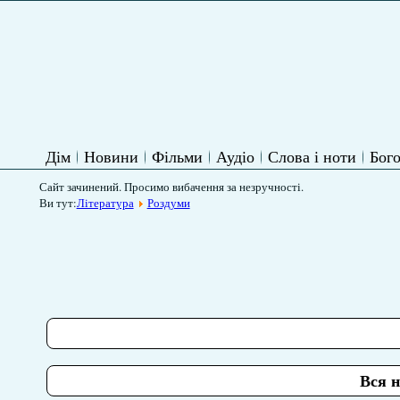
Дім
Новини
Фільми
Аудіо
Слова і ноти
Бого
Сайт зачинений. Просимо вибачення за незручності.
Ви тут:
Література
Роздуми
Вся 