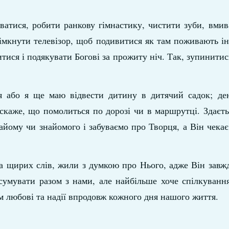
атися, робити ранкову гімнастику, чистити зуби, вмив
вімкнути телевізор, щоб подивитися як там поживають 
ися і подякувати Богові за прожиту ніч. Так, зупинитис
я або я ще маю відвести дитину в дитячий садок; ден
 скаже, що помолиться по дорозі чи в маршрутці. Здаєть
айому чи знайомого і забуваємо про Творця, а Він чекає
а щирих слів, жили з думкою про Нього, адже Він завж
 сумувати разом з нами, але найбільше хоче спілкуванн
ям любові та надії впродовж кожного дня нашого життя.