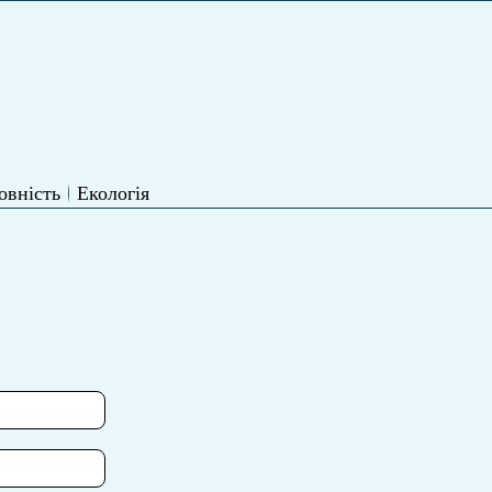
овність
Екологія