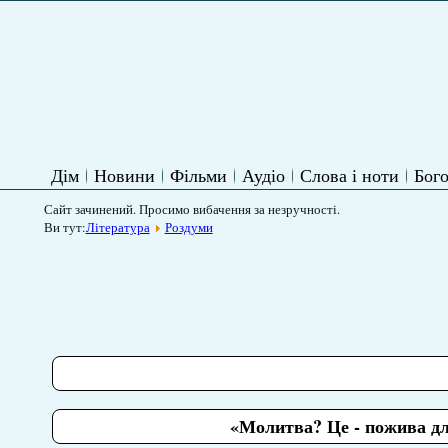
Дім
Новини
Фільми
Аудіо
Слова і ноти
Бого
Сайт зачинений. Просимо вибачення за незручності.
Ви тут:
Література
Роздуми
«Молитва? Це - пожива дл