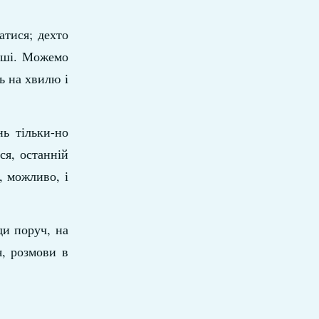
атися; дехто
інші. Можемо
ь на хвилю і
ь тільки-но
ся, останній
, можливо, і
ди поруч, на
я, розмови в