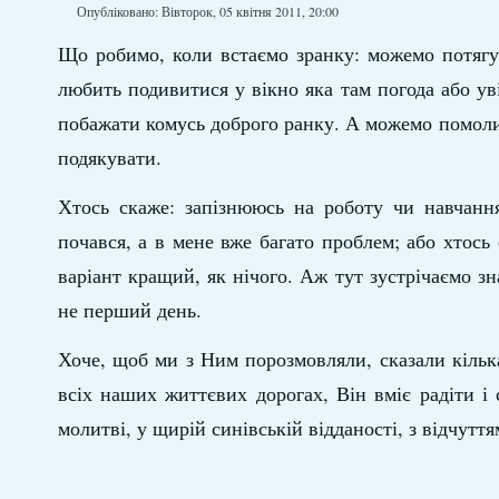
Опубліковано: Вівторок, 05 квітня 2011, 20:00
Що робимо, коли встаємо зранку: можемо потягув
любить подивитися у вікно яка там погода або у
побажати комусь доброго ранку. А можемо помолит
подякувати.
Хтось скаже: запізнююсь на роботу чи навчанн
почався, а в мене вже багато проблем; або хтось
варіант кращий, як нічого. Аж тут зустрічаємо зн
не перший день.
Хоче, щоб ми з Ним порозмовляли, сказали кільк
всіх наших життєвих дорогах, Він вміє радіти і
молитві, у щирій синівській відданості, з відчутт