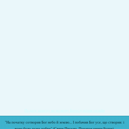
Подати записку на молитву Богослужіння онлайн
"На початку сотворив Бог небо й землю... І побачив Бог усе, що створив: і
воно було дуже добре" (Святе Письмо. Початок книги Буття).