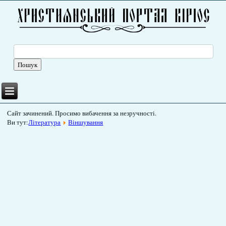
Сайт зачинений. Просимо вибачення за незручності.
Ви тут:
Література
Віншування