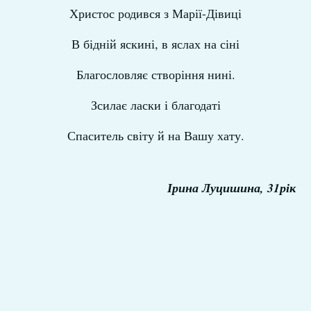
Христос родився з Марії-Дівиці
В бідній яскині, в яслах на сіні
Благословляє створіння нині.
Зсилає ласки і благодаті
Спаситель світу й на Вашу хату.
Ірина Луцишина, 31рік