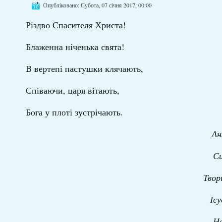
Опубліковано: Субота, 07 січня 2017, 00:00
Різдво Спасителя Христа!
Блаженна ніченька свята!
В вертепі пастушки клячають,
Співаючи, царя вітають,
Бога у плоті зустрічають.
Ан
Си
Твор
Ісу
Не