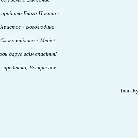
т прийшла Блага Новина -
 Христос - Боголюдина.
-Слово втілився! Месія!
одь дарує всім спасіння!
о-предтеча, Воскресіння.
Іван Ку