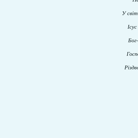
У сві
Ісус
Бог
Госп
Різдв