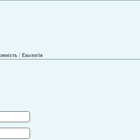
овність
Екологія