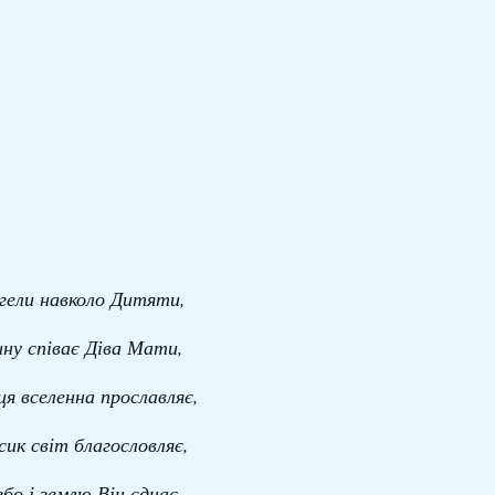
гели навколо Дитяти,
ну співає Діва Мати,
ця вселенна прославляє,
сик світ благословляє,
бо і землю Він єднає.