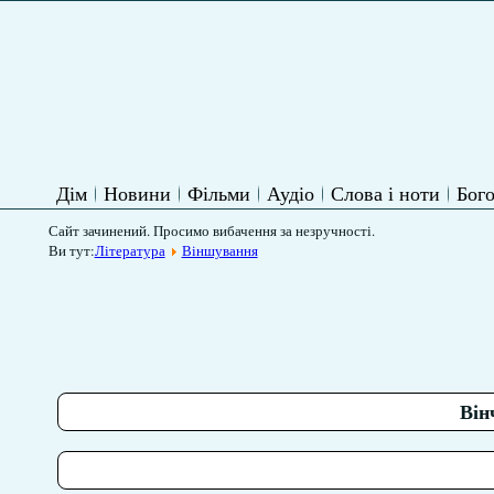
Дім
Новини
Фільми
Аудіо
Слова і ноти
Бого
Сайт зачинений. Просимо вибачення за незручності.
Ви тут:
Література
Віншування
Він