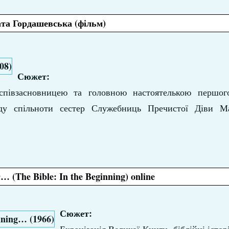
та Гордашевська (фільм)
Сюжет:
співзасновницею та головною настоятелькою першог
яду спільноти сестер Служебниць Пречистої Діви Мар
 (The Bible: In the Beginning) online
Сюжет: