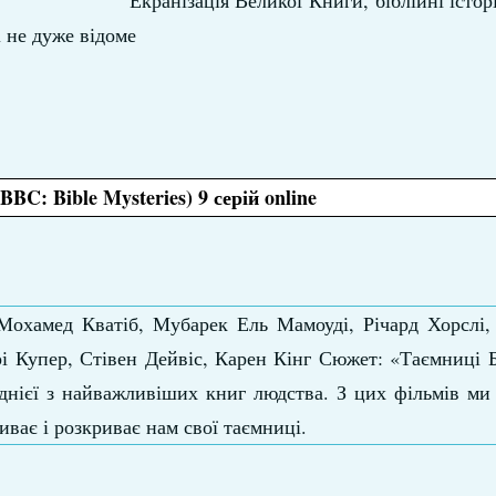
Екранізація Великої Книги, біблійні істор
і не дуже відоме
BBC: Bible Mysteries) 9 серій online