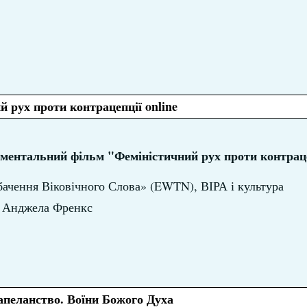
й рух проти контрацепції online
ментальний фільм "Феміністичний рух проти контраце
бачення Віковічного Слова» (EWTN), ВІРА і культура
р Анджела Френкс
апеланство. Воїни Божого Духа