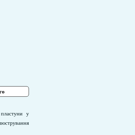
го
 пластуни у
люстрування