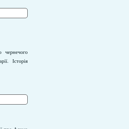
о чернечого
ії. Історія