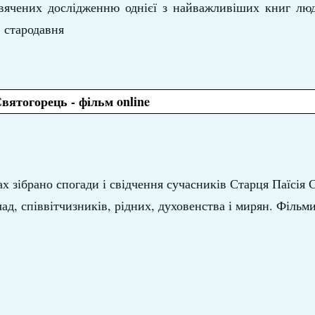
свячених дослідженню однієї з найважливіших книг люд
, стародавня
Святогорець - фільм online
ах зібрано спогади і свідчення сучасників Старця Паїсія 
ад, співвітчизників, рідних, духовенства і мирян. Фільм