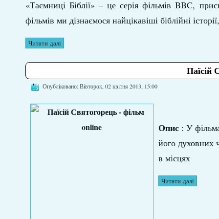
«Таємниці Біблії» – це серія фільмів BBC, при
фільмів ми дізнаємося найцікавіші біблійні історії
Читати далі
Паїсій 
Опубліковано: Вівторок, 02 квітня 2013, 15:00
Опис
: У фільм
його духовних ч
в місцях
Читати далі