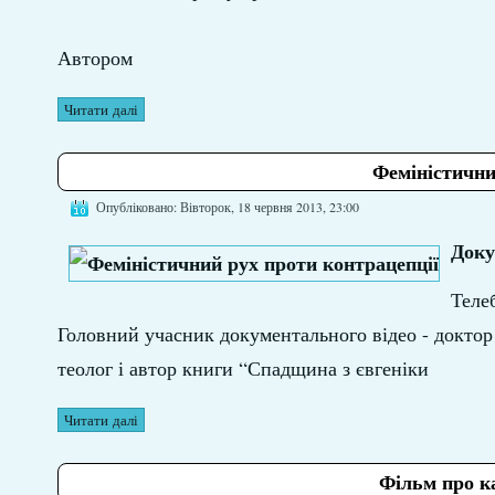
Автором
Читати далі
Феміністични
Опубліковано: Вівторок, 18 червня 2013, 23:00
Доку
Теле
Головний учасник документального відео - докто
теолог і автор книги “Спадщина з євгеніки
Читати далі
Фільм про к