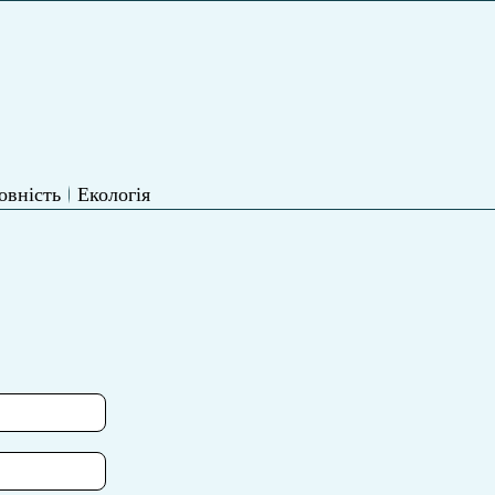
овність
Екологія