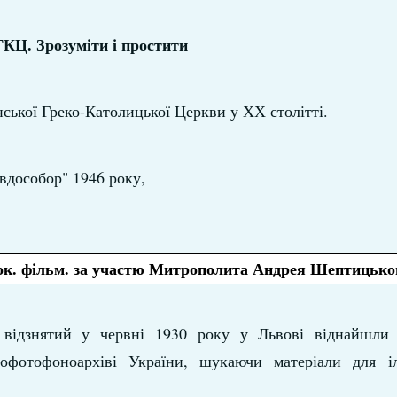
УГКЦ. Зрозуміти і простити
ької Греко-Католицької Церкви у ХХ столітті.
вдособор" 1946 року,
док. фільм. за участю Митрополита Андрея Шептицько
 відзнятий у червні 1930 року у Львові віднайшли
офотофоноархіві України, шукаючи матеріали для і