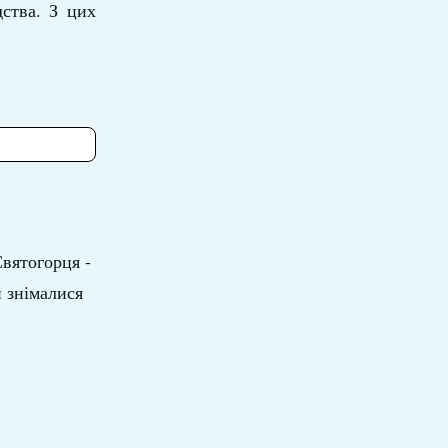
ства. З цих
Святогорця -
и знімалися