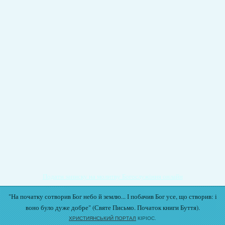
Подати записку на молитву Богослужіння онлайн
"На початку сотворив Бог небо й землю... І побачив Бог усе, що створив: і
воно було дуже добре" (Святе Письмо. Початок книги Буття).
ХРИСТИЯНСЬКИЙ ПОРТАЛ
КІРІОС.