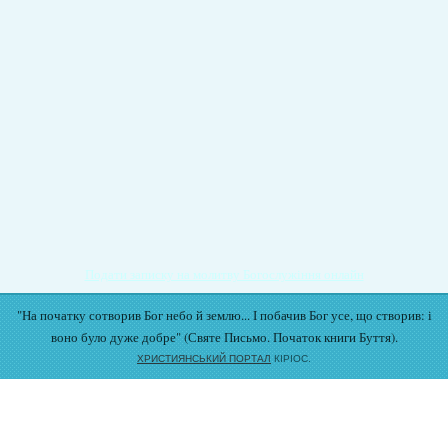
Подати записку на молитву Богослужіння онлайн
"На початку сотворив Бог небо й землю... І побачив Бог усе, що створив: і
воно було дуже добре" (Святе Письмо. Початок книги Буття).
ХРИСТИЯНСЬКИЙ ПОРТАЛ
КІРІОС.